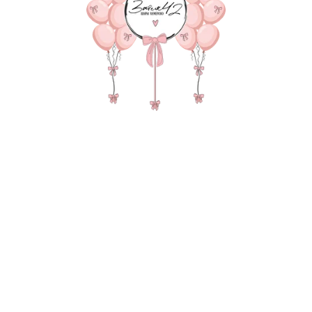
7
я сведения через электронную форму, Вы даете согласие на обраб
е и передачу третьим лицам представленной Вами информации на
и обработки персональных данных
.
Оставить заявку
О НАС