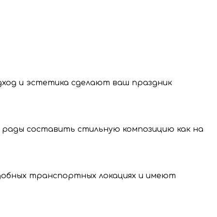
 латексные шары из натурального каучука,
одход и эстетика сделают ваш праздник
 рады составить стильную композицию как на
нение и передачу
нальных данных.
удобных транспортных локациях и имеют