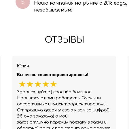
Наша компания на рынке с 2018 года
незабываемым!
ОТЗЫВЫ
Юлия
Вы очень клиентоориентированы!
Здравствуйте ) спасибо большое.
Нравится с вами работать. Очень вы
оперативные и клиентоориентированы.
Отправила девочку свою к вам за цифрой
2€ она заказала) а мой
заказ отлично пережил поездку в хаски и
обратно) до сих пор стоит дома радует