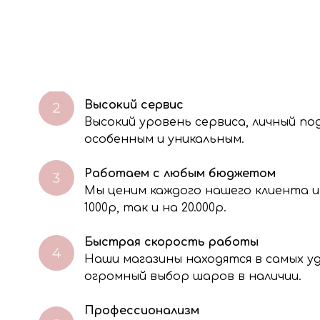
Экологичность
Мы используем 100% биоразлагаемые
безопасные для окружающей среды.
Высокий сервис
Высокий уровень сервиса, личный п
особенным и уникальным.
Работаем с любым бюджетом
Мы ценим каждого нашего клиента и
через электронную форму, Вы даете согласие на обработку, сбор, хра
тавленной Вами информации на условиях Политики обработки персо
1000р, так и на 20.000р.
Быстрая скорость работы
Наши магазины находятся в самых 
огромный выбор шаров в наличии.
Профессионализм