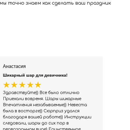
, мы точно знаем как сделать ваш праздник
Анастасия
Шикарный шар для девичника!
Здравствуйте)) Все было отлично
Приехали вовремя. Шары шикарные
Впечатления незабываемые)) Невеста
была в восторге)) Сюрприз удался
благодаря вашей работе)) Инструкции
следовали, шары до сих пор в
первозданном виде) Единственное