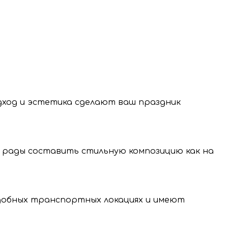
 латексные шары из натурального каучука,
одход и эстетика сделают ваш праздник
 рады составить стильную композицию как на
нение и передачу
нальных данных.
удобных транспортных локациях и имеют