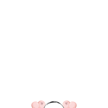
ВКА/ОПЛАТА
КОНТАКТЫ
О НАС
ОТЗЫВ
ГЛАВНАЯ
ДОСТАВКА/ОПЛАТА
КОНТАКТЫ
Шары на девичник
смогли найти нужный то
Оставьте заявку и мы поможем
подобрать вам композицию