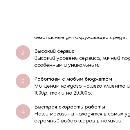
О НАС
Экологичность
Мы используем 100% биоразлагаемые
безопасные для окружающей среды.
Высокий сервис
Высокий уровень сервиса, личный п
особенным и уникальным.
Работаем с любым бюджетом
Мы ценим каждого нашего клиента и
через электронную форму, Вы даете согласие на обработку, сбор, хра
тавленной Вами информации на условиях Политики обработки персо
1000р, так и на 20.000р.
Быстрая скорость работы
Наши магазины находятся в самых 
огромный выбор шаров в наличии.