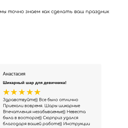
, мы точно знаем как сделать ваш праздник
Анастасия
Шикарный шар для девичника!
Здравствуйте)) Все было отлично
Приехали вовремя. Шары шикарные
Впечатления незабываемые)) Невеста
была в восторге)) Сюрприз удался
благодаря вашей работе)) Инструкции