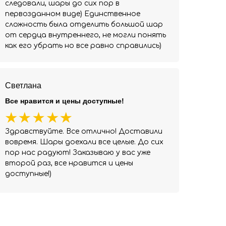
следовали, шары до сих пор в
первозданном виде) Единственное
сложность была отделить большой шар
от сердца внутреннего, не могли понять
как его убрать но все равно справились)
Светлана
Все нравится и цены доступные!
Здравствуйте. Все отлично! Доставили
вовремя. Шары доехали все целые. До сих
пор нас радуют! Заказываю у вас уже
второй раз, все нравится и цены
доступные!)