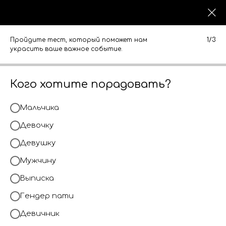
0
0
КАТАЛОГ
КАТАЛОГ
Пройдите тест, который поможет нам
1/3
Свечи наборы
украсить ваше важное событие.
Кого хотите порадовать?
Мальчика
Девочку
Девушку
Мужчину
Выписка
Гендер пати
Девичник