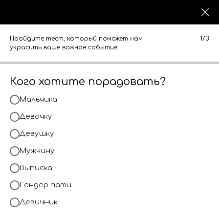
0
0
КАТАЛОГ
КАТАЛОГ
Пройдите тест, который поможет нам
1/3
Ножи деревянные
украсить ваше важное событие.
Кого хотите порадовать?
Мальчика
Девочку
Девушку
Мужчину
Выписка
Гендер пати
Девичник