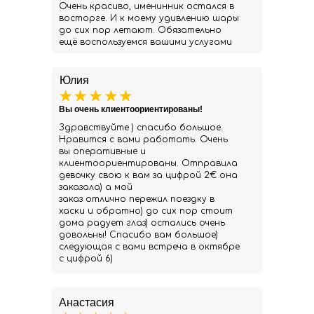
Очень красиво, именинник остался в
восторге. И к моему удивлению шары
до сих пор летают. Обязательно
ещё воспользуемся вашими услугами
Юлия
Вы очень клиентоориентированы!
Здравствуйте ) спасибо большое.
Нравится с вами работать. Очень
вы оперативные и
клиентоориентированы. Отправила
девочку свою к вам за цифрой 2€ она
заказала) а мой
заказ отлично пережил поездку в
хаски и обратно) до сих пор стоит
дома радует глаз) остались очень
довольны! Спасибо вам большое)
следующая с вами встреча в октябре
с цифрой 6)
Анастасия