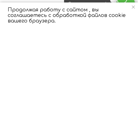
Свяжитесь с нами!
Ответы на вопросы
Продолжая работу с сайтом , вы
соглашаетесь с обработкой файлов cookie
вашего браузера.
Как осуществляется доставка?
У вас есть срочная доставка?
Как оформить заказ на выписку?
Как продлить полет шаров?
Как шарики ведут себя летом?
Как мне внести изменения в заказ?
Есть ли минимальная сумма заказа?
Есть ли гарантия на полет шаров?