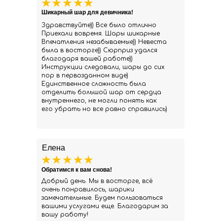
Шикарный шар для девичника!
Здравствуйте)) Все было отлично
Приехали вовремя. Шары шикарные
Впечатления незабываемые)) Невеста
была в восторге)) Сюрприз удался
благодаря вашей работе))
Инструкции следовали, шары до сих
пор в первозданном виде)
Единственное сложность была
отделить большой шар от сердца
внутреннего, не могли понять как
его убрать но все равно справились)
Елена
Обратимся к вам снова!
Добрый день. Мы в восторге, всё
очень понравилось, шарики
замечательные. Будем пользоваться
вашими услугами еще. Благодарим за
вашу работу!