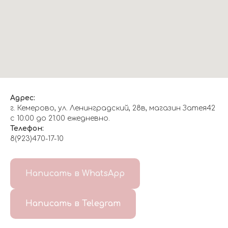
Адрес:
г. Кемерово, ул. Ленинградский, 28в, магазин Затея42
с 10:00 до 21:00 ежедневно.
Телефон:
8(923)470-17-10
О НАС
Написать в WhatsApp
8(999)647-96-07
Написать в Telegram
ГЛАВНАЯ
ДОСТАВКА/
КОНТАКТЫ
ОТЗЫВЫ
ОПЛАТА