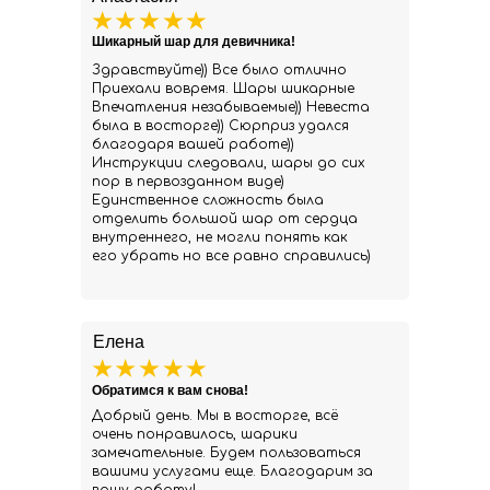
Шикарный шар для девичника!
Здравствуйте)) Все было отлично
Приехали вовремя. Шары шикарные
Впечатления незабываемые)) Невеста
была в восторге)) Сюрприз удался
благодаря вашей работе))
Инструкции следовали, шары до сих
пор в первозданном виде)
Единственное сложность была
отделить большой шар от сердца
внутреннего, не могли понять как
его убрать но все равно справились)
Елена
Обратимся к вам снова!
Добрый день. Мы в восторге, всё
очень понравилось, шарики
замечательные. Будем пользоваться
вашими услугами еще. Благодарим за