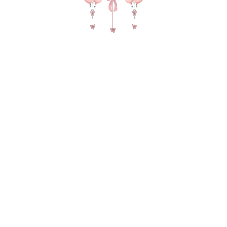
Отправляя сведения через электронную
форму, Вы даете согласие на обработку,
сбор, хранение и передачу третьим
лицам представленной Вами
информации на условиях
Политики
обработки персональных данных
.
Оставить заявку
О НАС