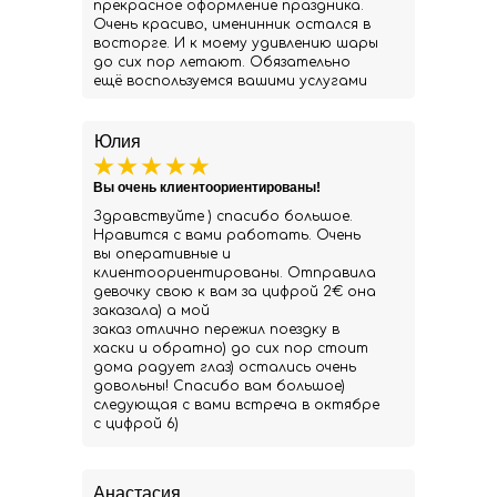
прекрасное оформление праздника.
Очень красиво, именинник остался в
восторге. И к моему удивлению шары
до сих пор летают. Обязательно
ещё воспользуемся вашими услугами
Юлия
Вы очень клиентоориентированы!
Здравствуйте ) спасибо большое.
Нравится с вами работать. Очень
вы оперативные и
клиентоориентированы. Отправила
девочку свою к вам за цифрой 2€ она
заказала) а мой
заказ отлично пережил поездку в
хаски и обратно) до сих пор стоит
дома радует глаз) остались очень
довольны! Спасибо вам большое)
следующая с вами встреча в октябре
с цифрой 6)
Анастасия