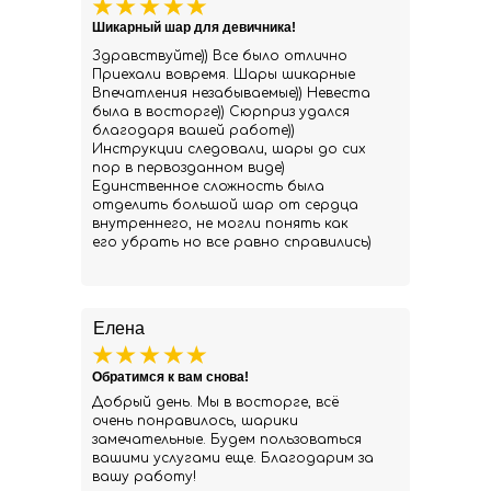
Шикарный шар для девичника!
Здравствуйте)) Все было отлично
Приехали вовремя. Шары шикарные
Впечатления незабываемые)) Невеста
была в восторге)) Сюрприз удался
благодаря вашей работе))
Инструкции следовали, шары до сих
пор в первозданном виде)
Единственное сложность была
отделить большой шар от сердца
внутреннего, не могли понять как
его убрать но все равно справились)
Елена
Обратимся к вам снова!
Добрый день. Мы в восторге, всё
очень понравилось, шарики
замечательные. Будем пользоваться
вашими услугами еще. Благодарим за
вашу работу!