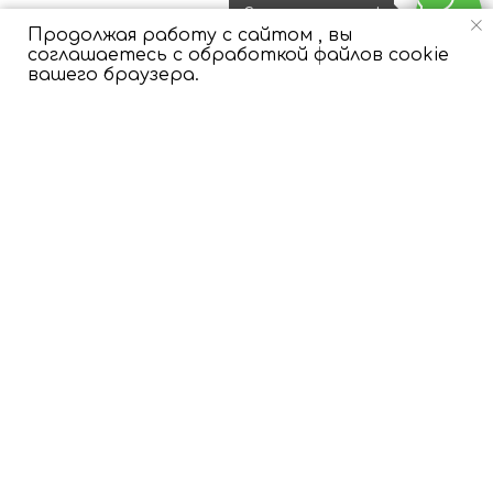
Свяжитесь с нами!
Ответы на вопросы
Продолжая работу с сайтом , вы
соглашаетесь с обработкой файлов cookie
вашего браузера.
Как осуществляется доставка?
У вас есть срочная доставка?
Как оформить заказ на выписку?
Как продлить полет шаров?
Как шарики ведут себя летом?
Как мне внести изменения в заказ?
Есть ли минимальная сумма заказа?
Есть ли гарантия на полет шаров?