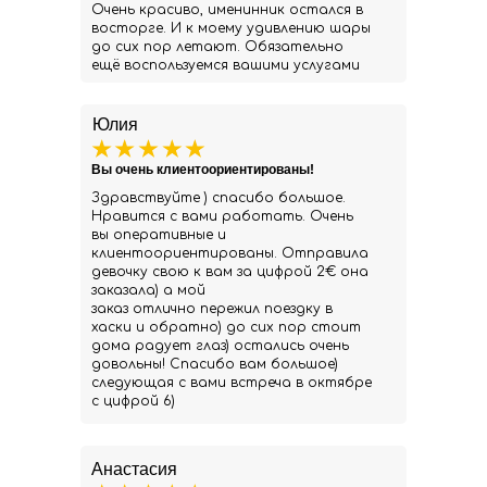
Очень красиво, именинник остался в
восторге. И к моему удивлению шары
до сих пор летают. Обязательно
ещё воспользуемся вашими услугами
Юлия
Вы очень клиентоориентированы!
Здравствуйте ) спасибо большое.
Нравится с вами работать. Очень
вы оперативные и
клиентоориентированы. Отправила
девочку свою к вам за цифрой 2€ она
заказала) а мой
заказ отлично пережил поездку в
хаски и обратно) до сих пор стоит
дома радует глаз) остались очень
довольны! Спасибо вам большое)
следующая с вами встреча в октябре
с цифрой 6)
Анастасия