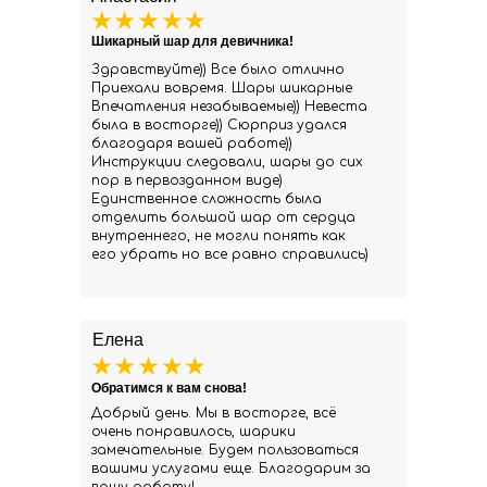
Шикарный шар для девичника!
Здравствуйте)) Все было отлично
Приехали вовремя. Шары шикарные
Впечатления незабываемые)) Невеста
была в восторге)) Сюрприз удался
благодаря вашей работе))
Инструкции следовали, шары до сих
пор в первозданном виде)
Единственное сложность была
отделить большой шар от сердца
внутреннего, не могли понять как
его убрать но все равно справились)
Елена
Обратимся к вам снова!
Добрый день. Мы в восторге, всё
очень понравилось, шарики
замечательные. Будем пользоваться
вашими услугами еще. Благодарим за