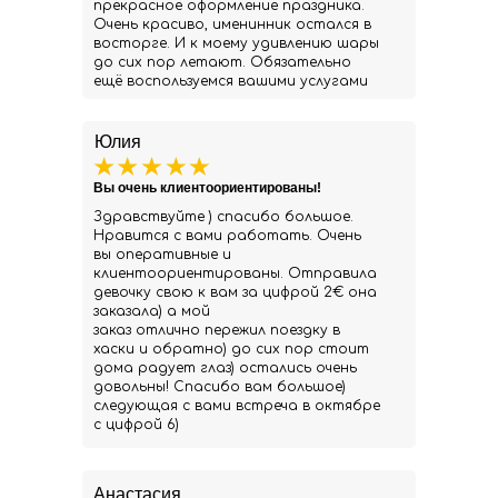
прекрасное оформление праздника.
Очень красиво, именинник остался в
восторге. И к моему удивлению шары
до сих пор летают. Обязательно
ещё воспользуемся вашими услугами
Юлия
Вы очень клиентоориентированы!
Здравствуйте ) спасибо большое.
Нравится с вами работать. Очень
вы оперативные и
клиентоориентированы. Отправила
девочку свою к вам за цифрой 2€ она
заказала) а мой
заказ отлично пережил поездку в
хаски и обратно) до сих пор стоит
дома радует глаз) остались очень
довольны! Спасибо вам большое)
следующая с вами встреча в октябре
с цифрой 6)
Анастасия