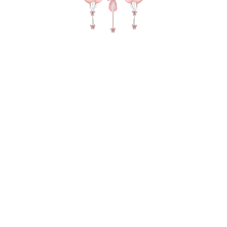
Отправляя сведения через электронную
форму, Вы даете согласие на обработку,
сбор, хранение и передачу третьим
лицам представленной Вами
информации на условиях
Политики
обработки персональных данных
.
Оставить заявку
О НАС