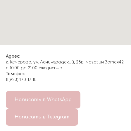
Адрес:
г. Кемерово, ул. Ленинградский, 28в, магазин Затея42
с 10:00 до 21:00 ежедневно.
Телефон:
8(923)470-17-10
О НАС
Написать в WhatsApp
8(999)647-96-07
Написать в Telegram
ГЛАВНАЯ
ДОСТАВКА/
КОНТАКТЫ
ОТЗЫВЫ
ОПЛАТА