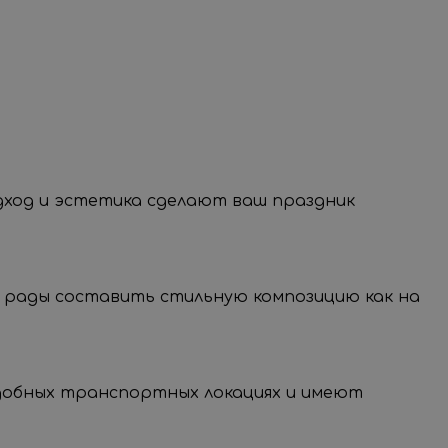
 латексные шары из натурального каучука,
одход и эстетика сделают ваш праздник
 рады составить стильную композицию как на
нение и передачу
нальных данных.
удобных транспортных локациях и имеют