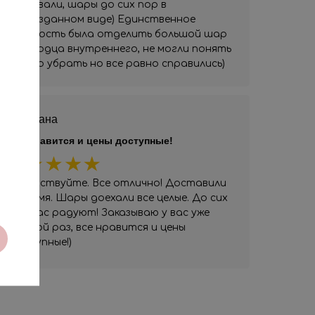
следовали, шары до сих пор в
первозданном виде) Единственное
сложность была отделить большой шар
от сердца внутреннего, не могли понять
как его убрать но все равно справились)
Светлана
Все нравится и цены доступные!
Здравствуйте. Все отлично! Доставили
вовремя. Шары доехали все целые. До сих
пор нас радуют! Заказываю у вас уже
второй раз, все нравится и цены
доступные!)