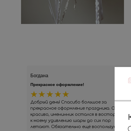
Богдана
Прекрасное оформление!
Добрый день! Спасибо большое за
прекрасное оформление праздника. Очень
красиво, именинник остался в восторге. И
к моему удивлению шары до сих пор
летают. Обязательно ещё воспользуемся