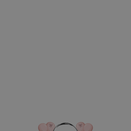
ВКА/ОПЛАТА
КОНТАКТЫ
О НАС
ОТЗЫВ
ГЛАВНАЯ
ДОСТАВКА/ОПЛАТА
КОНТАКТЫ
Каталог товаров
смогли найти нужный то
Оставьте заявку и мы поможем
подобрать вам композицию