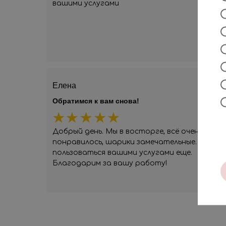
вашими услугами
Елена
Обратимся к вам снова!
Добрый день. Мы в восторге, всё очень
понравилось, шарики замечательные. Будем
пользоваться вашими услугами еще.
Благодарим за вашу работу!