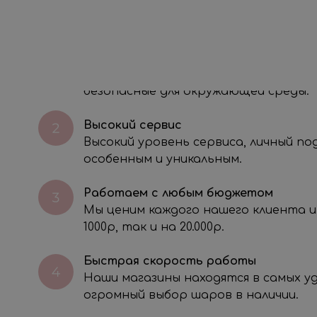
О НАС
Экологичность
Мы используем 100% биоразлагаемые
безопасные для окружающей среды.
Высокий сервис
Высокий уровень сервиса, личный п
особенным и уникальным.
Работаем с любым бюджетом
Мы ценим каждого нашего клиента и
через электронную форму, Вы даете согласие на обработку, сбор, хра
тавленной Вами информации на условиях Политики обработки персо
1000р, так и на 20.000р.
Быстрая скорость работы
Наши магазины находятся в самых 
огромный выбор шаров в наличии.