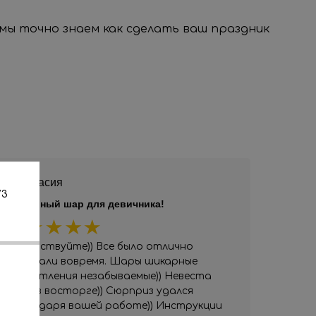
, мы точно знаем как сделать ваш праздник
Анастасия
/3
Шикарный шар для девичника!
Здравствуйте)) Все было отлично
Приехали вовремя. Шары шикарные
Впечатления незабываемые)) Невеста
была в восторге)) Сюрприз удался
благодаря вашей работе)) Инструкции