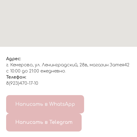
Адрес:
г. Кемерово, ул. Ленинградский, 28в, магазин Затея42
с 10:00 до 21:00 ежедневно.
Телефон:
8(923)470-17-10
О НАС
Написать в WhatsApp
8(999)647-96-07
Написать в Telegram
ГЛАВНАЯ
ДОСТАВКА/
КОНТАКТЫ
ОТЗЫВЫ
ОПЛАТА