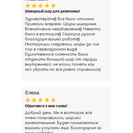
Шикарный шар для девичника!
Здравствуйте)) Все было отлично
Приехали вовремя. Шары шикарные
Впечатления незабываемые)) Невеста
была в восторге)) Сюрприз удался
благодаря вашей работе))
Инструкции следовали, шары до сих
пор в первозданном виде)
Единственное сложность была
отделить большой шар от сердца
внутреннего, не могли понять как
его убрать но все равно справились)
Елена
Обратимся к вам снова!
Добрый день. Мы в восторге, всё
очень понравилось, шарики
замечательные. Будем пользоваться
вашими услугами еще. Благодарим за