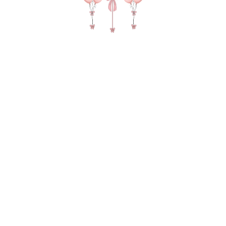
Отправляя сведения через электронную
форму, Вы даете согласие на обработку,
сбор, хранение и передачу третьим
лицам представленной Вами
информации на условиях
Политики
обработки персональных данных
.
Оставить заявку
О НАС