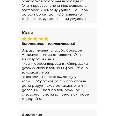
прекрасное оформление праздника.
Очень красиво, именинник остался в
восторге. И к моему удивлению шары
до сих пор летают. Обязательно
ещё воспользуемся вашими услугами
Юлия
Вы очень клиентоориентированы!
Здравствуйте ) спасибо большое.
Нравится с вами работать. Очень
вы оперативные и
клиентоориентированы. Отправила
девочку свою к вам за цифрой 2€ она
заказала) а мой
заказ отлично пережил поездку в
хаски и обратно) до сих пор стоит
дома радует глаз) остались очень
довольны! Спасибо вам большое)
следующая с вами встреча в октябре
с цифрой 6)
Анастасия