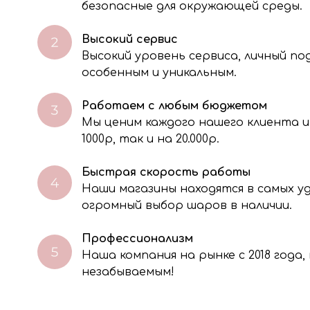
безопасные для окружающей среды.
Высокий сервис
Высокий уровень сервиса, личный п
особенным и уникальным.
Работаем с любым бюджетом
Мы ценим каждого нашего клиента и
через электронную форму, Вы даете согласие на обработку, сбор, хра
тавленной Вами информации на условиях Политики обработки персо
1000р, так и на 20.000р.
Быстрая скорость работы
Наши магазины находятся в самых 
огромный выбор шаров в наличии.
Профессионализм
Наша компания на рынке с 2018 года
незабываемым!