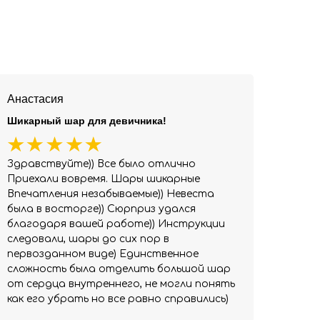
Анастасия
Шикарный шар для девичника!
Здравствуйте)) Все было отлично
Приехали вовремя. Шары шикарные
Впечатления незабываемые)) Невеста
была в восторге)) Сюрприз удался
благодаря вашей работе)) Инструкции
следовали, шары до сих пор в
первозданном виде) Единственное
сложность была отделить большой шар
от сердца внутреннего, не могли понять
как его убрать но все равно справились)