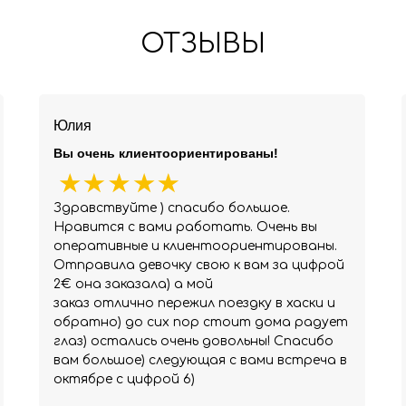
ОТЗЫВЫ
Юлия
Вы очень клиентоориентированы!
Здравствуйте ) спасибо большое.
Нравится с вами работать. Очень вы
оперативные и клиентоориентированы.
Отправила девочку свою к вам за цифрой
2€ она заказала) а мой
заказ отлично пережил поездку в хаски и
обратно) до сих пор стоит дома радует
глаз) остались очень довольны! Спасибо
вам большое) следующая с вами встреча в
октябре с цифрой 6)