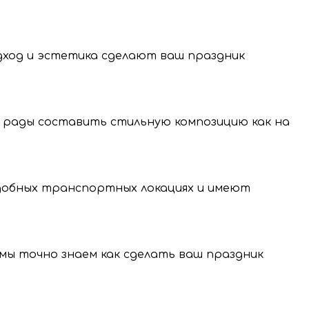
одход и эстетика сделают ваш праздник
 рады составить стильную композицию как на
нение и передачу
нальных данных.
удобных транспортных локациях и имеют
, мы точно знаем как сделать ваш праздник