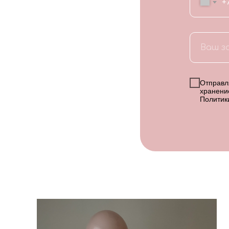
+
Отправля
хранени
Политик