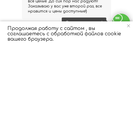
все целые. До сих пор нас радуют!
Заказываю у вас уже второй раз, все
нравится и цены доступные!)
Свяжитесь с нами!
Продолжая работу с сайтом , вы
Ответы на вопросы
соглашаетесь с обработкой файлов cookie
вашего браузера.
Как осуществляется доставка?
У вас есть срочная доставка?
Как оформить заказ на выписку?
Как продлить полет шаров?
Как шарики ведут себя летом?
Как мне внести изменения в заказ?