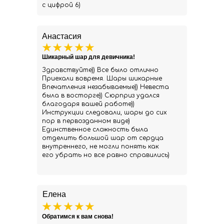
с цифрой 6)
Анастасия
Шикарный шар для девичника!
Здравствуйте)) Все было отлично
Приехали вовремя. Шары шикарные
Впечатления незабываемые)) Невеста
была в восторге)) Сюрприз удался
благодаря вашей работе))
Инструкции следовали, шары до сих
пор в первозданном виде)
Единственное сложность была
отделить большой шар от сердца
внутреннего, не могли понять как
его убрать но все равно справились)
Елена
Обратимся к вам снова!