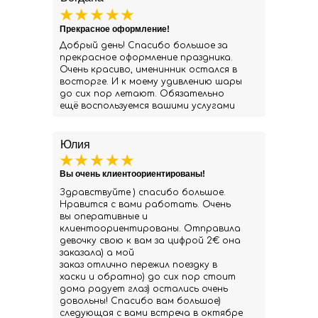
Прекрасное оформление!
Добрый день! Спасибо большое за
прекрасное оформление праздника.
Очень красиво, именинник остался в
восторге. И к моему удивлению шары
до сих пор летают. Обязательно
ещё воспользуемся вашими услугами
Юлия
Вы очень клиентоориентированы!
Здравствуйте ) спасибо большое.
Нравится с вами работать. Очень
вы оперативные и
клиентоориентированы. Отправила
девочку свою к вам за цифрой 2€ она
заказала) а мой
заказ отлично пережил поездку в
хаски и обратно) до сих пор стоит
дома радует глаз) остались очень
довольны! Спасибо вам большое)
следующая с вами встреча в октябре