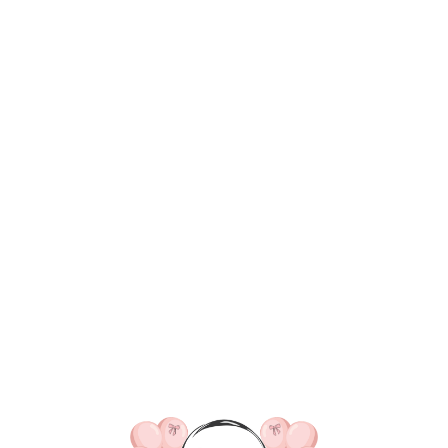
ВКА/ОПЛАТА
КОНТАКТЫ
О НАС
ОТЗЫВ
ГЛАВНАЯ
ДОСТАВКА/ОПЛАТА
КОНТАКТЫ
Шары для дедушки
смогли найти нужный то
Оставьте заявку и мы поможем
подобрать вам композицию