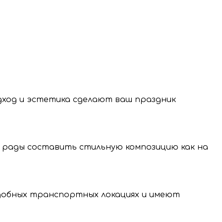
 латексные шары из натурального каучука,
одход и эстетика сделают ваш праздник
 рады составить стильную композицию как на
нение и передачу
нальных данных.
удобных транспортных локациях и имеют