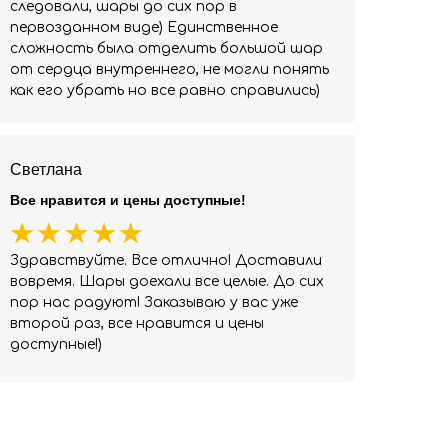
следовали, шары до сих пор в
первозданном виде) Единственное
сложность была отделить большой шар
от сердца внутреннего, не могли понять
как его убрать но все равно справились)
Светлана
Все нравится и цены доступные!
Здравствуйте. Все отлично! Доставили
вовремя. Шары доехали все целые. До сих
пор нас радуют! Заказываю у вас уже
второй раз, все нравится и цены
доступные!)