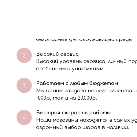
О НАС
Экологичность
Мы используем 100% биоразлагаемые
безопасные для окружающей среды.
Высокий сервис
Высокий уровень сервиса, личный п
особенным и уникальным.
Работаем с любым бюджетом
Мы ценим каждого нашего клиента и
через электронную форму, Вы даете согласие на обработку, сбор, хра
тавленной Вами информации на условиях Политики обработки персо
1000р, так и на 20.000р.
Быстрая скорость работы
Наши магазины находятся в самых 
огромный выбор шаров в наличии.