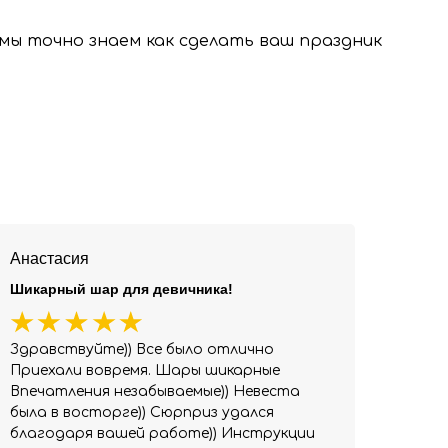
, мы точно знаем как сделать ваш праздник
Анастасия
Шикарный шар для девичника!
Здравствуйте)) Все было отлично
Приехали вовремя. Шары шикарные
Впечатления незабываемые)) Невеста
была в восторге)) Сюрприз удался
благодаря вашей работе)) Инструкции