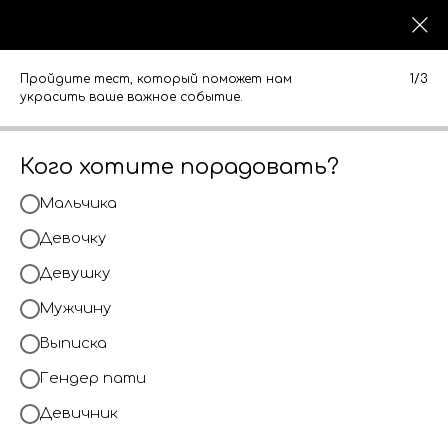
0
0
КАТАЛОГ
КАТАЛОГ
Пройдите тест, который поможет нам
1/3
Фольгированные шары с
украсить ваше важное событие.
рисунком
Кого хотите порадовать?
Мальчика
Девочку
Девушку
Мужчину
Выписка
Гендер пати
Девичник