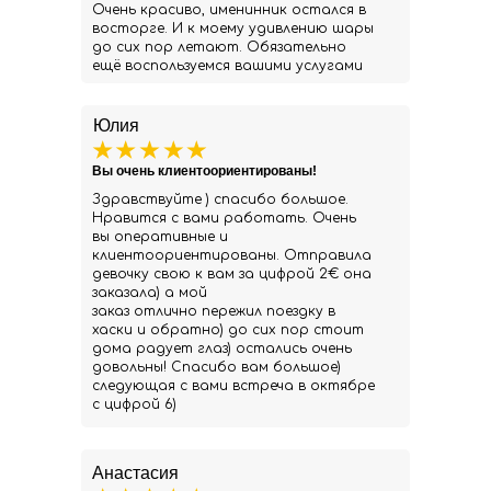
Очень красиво, именинник остался в
восторге. И к моему удивлению шары
до сих пор летают. Обязательно
ещё воспользуемся вашими услугами
Юлия
Вы очень клиентоориентированы!
Здравствуйте ) спасибо большое.
Нравится с вами работать. Очень
вы оперативные и
клиентоориентированы. Отправила
девочку свою к вам за цифрой 2€ она
заказала) а мой
заказ отлично пережил поездку в
хаски и обратно) до сих пор стоит
дома радует глаз) остались очень
довольны! Спасибо вам большое)
следующая с вами встреча в октябре
с цифрой 6)
Анастасия