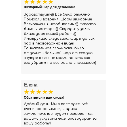
Шикарный шар для девичника!
Здравствуйте)) Все было отлично
Приехали вовремя. Шары шикарные
Впечатления незабываемые)) Невеста
была в восторге)) Сюрприз удался
благодаря вашей работе))
Инструкции следовали, шары до сих
пор в первозданном виде)
Единственное сложность была
отделить большой шар от сердца
внутреннего, не могли понять как
его убрать но все равно справились)
Елена
Обратимся к вам снова!
Добрый день. Мы в восторге, всё
очень понравилось, шарики
замечательные. Будем пользоваться
вашими услугами еще. Благодарим за
вашу работу!