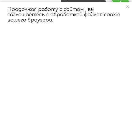
Свяжитесь с нами!
Ответы на вопросы
Продолжая работу с сайтом , вы
соглашаетесь с обработкой файлов cookie
вашего браузера.
Как осуществляется доставка?
У вас есть срочная доставка?
Как оформить заказ на выписку?
Как продлить полет шаров?
Как шарики ведут себя летом?
Как мне внести изменения в заказ?
Есть ли минимальная сумма заказа?
Есть ли гарантия на полет шаров?