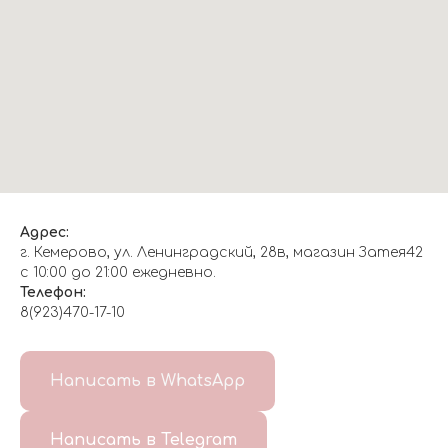
Адрес:
г. Кемерово, ул. Ленинградский, 28в, магазин Затея42
с 10:00 до 21:00 ежедневно.
Телефон:
8(923)470-17-10
О НАС
Написать в WhatsApp
8(999)647-96-07
Написать в Telegram
ГЛАВНАЯ
ДОСТАВКА/
КОНТАКТЫ
ОТЗЫВЫ