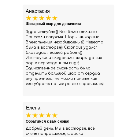
Анастасия
Шикарный шар для девичника!
Здравствуйте)) Все было отлично
Приехали вовремя. Шары шикарные
Впечатления незабываемые)) Невеста
была в восторге)) Сюрприз удался
благодаря вашей работе))
Инструкции следовали, шары до сих
пор в первозданном виде)
Единственное сложность была
отделить большой шар от сердца
внутреннего, не могли понять как
его убрать но все равно справились)
Елена
Обратимся к вам снова!
Добрый день. Мы в восторге, всё
очень понравилось, шарики