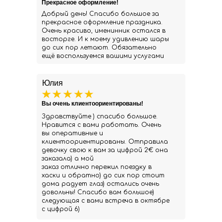
Прекрасное оформление!
Добрый день! Спасибо большое за
прекрасное оформление праздника.
Очень красиво, именинник остался в
восторге. И к моему удивлению шары
до сих пор летают. Обязательно
ещё воспользуемся вашими услугами
Юлия
Вы очень клиентоориентированы!
Здравствуйте ) спасибо большое.
Нравится с вами работать. Очень
вы оперативные и
клиентоориентированы. Отправила
девочку свою к вам за цифрой 2€ она
заказала) а мой
заказ отлично пережил поездку в
хаски и обратно) до сих пор стоит
дома радует глаз) остались очень
довольны! Спасибо вам большое)
следующая с вами встреча в октябре
с цифрой 6)