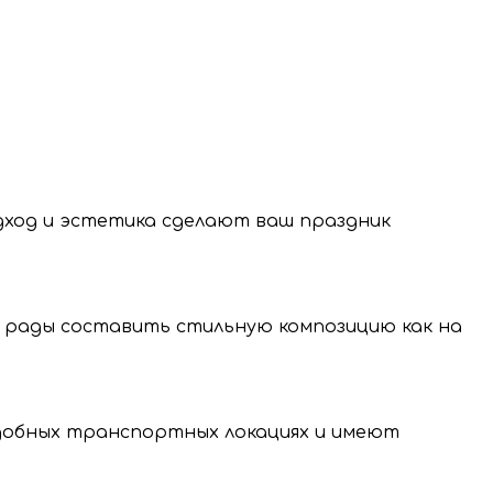
 латексные шары из натурального каучука,
одход и эстетика сделают ваш праздник
 рады составить стильную композицию как на
нение и передачу
нальных данных.
удобных транспортных локациях и имеют