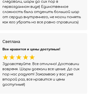
следовали, шары до сих пор в
первозданном виде) Единственное
сложность была отделить большой шар
от сердца внутреннего, не могли понять
как его убрать но все равно справились)
Светлана
Все нравится и цены доступные!
Здравствуйте. Все отлично! Доставили
вовремя. Шары доехали все целые. До сих
пор нас радуют! Заказываю у вас уже
второй раз, все нравится и цены
доступные!)