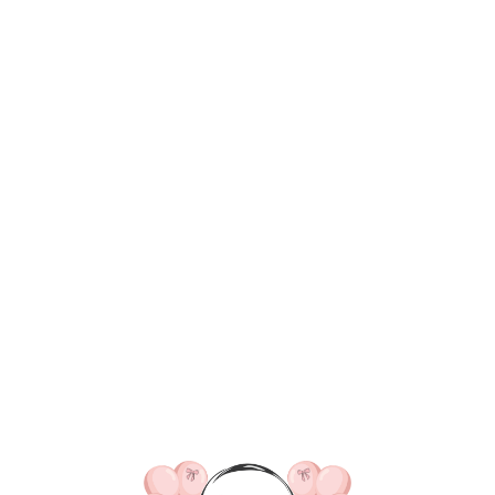
ВКА/ОПЛАТА
КОНТАКТЫ
О НАС
ОТЗЫВ
ГЛАВНАЯ
ДОСТАВКА/ОПЛАТА
КОНТАКТЫ
Шары на свадьбу
смогли найти нужный то
Оставьте заявку и мы поможем
подобрать вам композицию