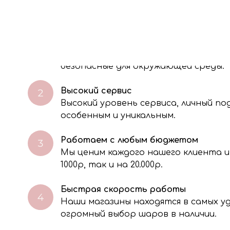
О НАС
Экологичность
Мы используем 100% биоразлагаемые
безопасные для окружающей среды.
Высокий сервис
Высокий уровень сервиса, личный п
особенным и уникальным.
Работаем с любым бюджетом
Мы ценим каждого нашего клиента и
через электронную форму, Вы даете согласие на обработку, сбор, хра
тавленной Вами информации на условиях Политики обработки персо
1000р, так и на 20.000р.
Быстрая скорость работы
Наши магазины находятся в самых 
огромный выбор шаров в наличии.