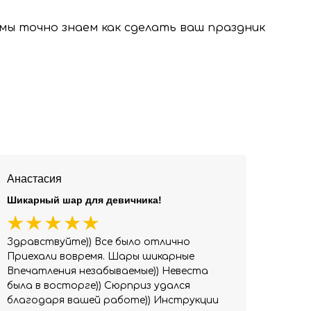
, мы точно знаем как сделать ваш праздник
Анастасия
Шикарный шар для девичника!
Здравствуйте)) Все было отлично
Приехали вовремя. Шары шикарные
Впечатления незабываемые)) Невеста
была в восторге)) Сюрприз удался
благодаря вашей работе)) Инструкции