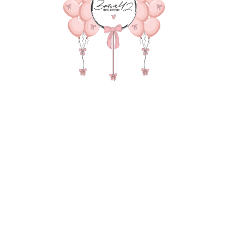
В КОРЗИНУ
Фонтан из 7 шаров, зерка
груза, пакет для трансп
В состав композиции вхо
35-40 см шар - 5 шт. по 15
35-40 см шар Хром 2-шт. п
Матовый гигант 55-60 см 
надпись 25-30 см (большие
Зеркальный слой на 45-60 
груз для шаров в пленке - 
пакет для безопасной тра
Также в композиции можн
основную фигуру, цифру,
После оформления заказа
всех деталей по заказу и
Цвет: зеленый