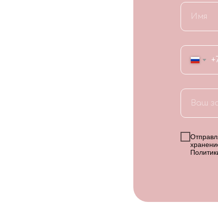
+
Отправля
хранени
Политик