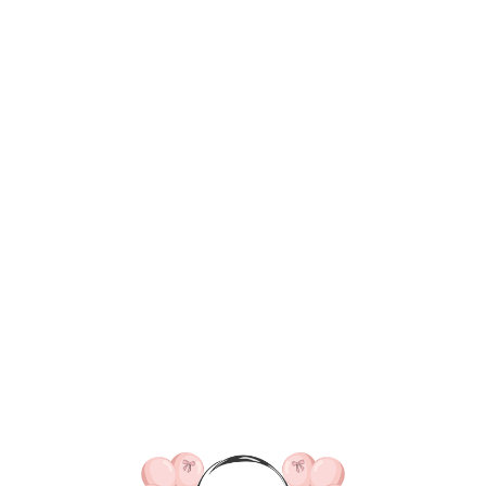
ВКА/ОПЛАТА
КОНТАКТЫ
О НАС
ОТЗЫВ
ГЛАВНАЯ
ДОСТАВКА/ОПЛАТА
КОНТАКТЫ
№ 4354 Набор ш
цвете белый, э
3 850
р.