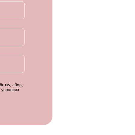
отку, сбор,
 условиях