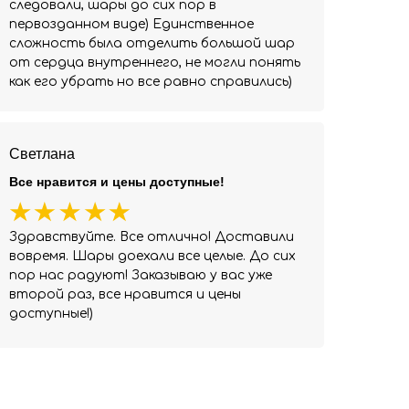
следовали, шары до сих пор в
первозданном виде) Единственное
сложность была отделить большой шар
от сердца внутреннего, не могли понять
как его убрать но все равно справились)
Светлана
Все нравится и цены доступные!
Здравствуйте. Все отлично! Доставили
вовремя. Шары доехали все целые. До сих
пор нас радуют! Заказываю у вас уже
второй раз, все нравится и цены
доступные!)