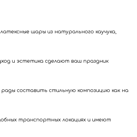
 латексные шары из натурального каучука,
одход и эстетика сделают ваш праздник
 рады составить стильную композицию как на
нение и передачу
нальных данных.
удобных транспортных локациях и имеют