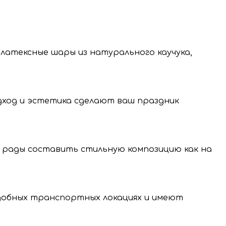
 латексные шары из натурального каучука,
одход и эстетика сделают ваш праздник
 рады составить стильную композицию как на
нение и передачу
нальных данных.
удобных транспортных локациях и имеют