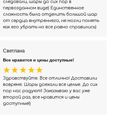
следовали, шары до сих пор в
первозданном виде) Единственное
сложность была отделить большой шар
от сердца внутреннего, не могли понять
как его убрать но все равно справились)
Светлана
Все нравится и цены доступные!
Здравствуйте. Все отлично! Доставили
вовремя. Шары доехали все целые. До сих
пор нас радуют! Заказываю у вас уже
второй раз, все нравится и цены
доступные!)