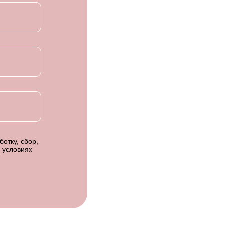
отку, сбор,
 условиях