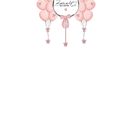
В КОРЗИНУ
Сердце 90см с надписью, 2
пенопластом, 4 хром, 4 па
транспортировки.
В состав композиции вхо
35-40 см шар - 8 шт. по 15
35-40 см шар Хром 8-шт. п
35-40 см шар с конфетти 4
Атласная лента под шар 2
90 см супер Гигант Звезда
надпись 25-30 см (большие
груз для шаров в пленке - 
пакет для безопасной тра
Также в композиции можн
основную фигуру, цифру,
После оформления заказа
всех деталей по заказу и