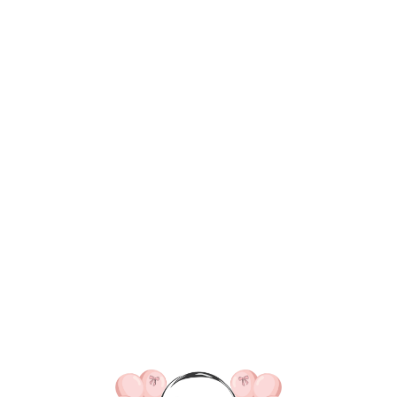
ВКА/ОПЛАТА
КОНТАКТЫ
О НАС
ОТЗЫВ
ГЛАВНАЯ
ДОСТАВКА/ОПЛАТА
КОНТАКТЫ
№ 4432 Набор ш
все получится"
7 060
р.