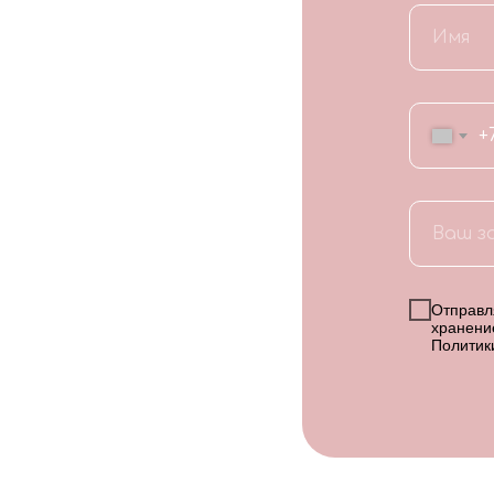
+
Отправля
хранени
Политик