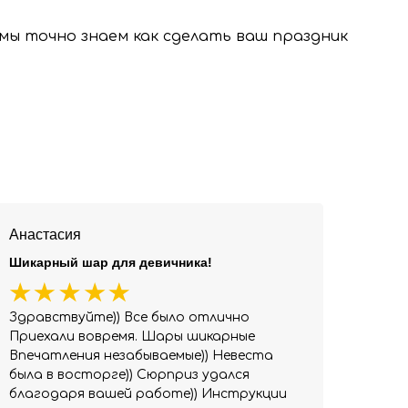
, мы точно знаем как сделать ваш праздник
Анастасия
Шикарный шар для девичника!
Здравствуйте)) Все было отлично
Приехали вовремя. Шары шикарные
Впечатления незабываемые)) Невеста
была в восторге)) Сюрприз удался
благодаря вашей работе)) Инструкции