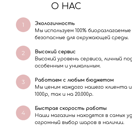
О НАС
Экологичность
Мы используем 100% биоразлагаемые
безопасные для окружающей среды.
Высокий сервис
Высокий уровень сервиса, личный п
особенным и уникальным.
Работаем с любым бюджетом
Мы ценим каждого нашего клиента и
через электронную форму, Вы даете согласие на обработку, сбор, хра
тавленной Вами информации на условиях Политики обработки персо
1000р, так и на 20.000р.
Быстрая скорость работы
Наши магазины находятся в самых 
огромный выбор шаров в наличии.