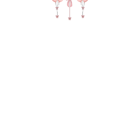
Шар цифра в цвете красный ЛЮБАЯ
950
р.
В КОРЗИНУ
Метровая шар цифра в цвете красный, укажите в
комментарии какую сделаем цифру!
Цифра на грузе в пакете для безопасной
транспортировки