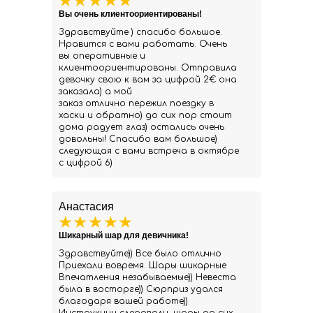
Вы очень клиентоориентированы!
Здравствуйте ) спасибо большое.
Нравится с вами работать. Очень
вы оперативные и
клиентоориентированы. Отправила
девочку свою к вам за цифрой 2€ она
заказала) а мой
заказ отлично пережил поездку в
хаски и обратно) до сих пор стоит
дома радует глаз) остались очень
довольны! Спасибо вам большое)
следующая с вами встреча в октябре
с цифрой 6)
Анастасия
Шикарный шар для девичника!
Здравствуйте)) Все было отлично
Приехали вовремя. Шары шикарные
Впечатления незабываемые)) Невеста
была в восторге)) Сюрприз удался
благодаря вашей работе))