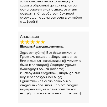
заказ отлично пережил поездку в
хаски и обратно) до сих пор стоит
дома радует глаз) остались очень
довольны! Спасибо вам большое)
следующая с вами встреча в октябре
с цифрой 6)
Анастасия
Шикарный шар для девичника!
Здравствуйте)) Все было отлично
Приехали вовремя. Шары шикарные
Впечатления незабываемые)) Невеста
была в восторге)) Сюрприз удался
благодаря вашей работе))
Инструкции следовали, шары до сих
пор в первозданном виде)
Единственное сложность была
отделить большой шар от сердца
внутреннего, не могли понять как
его убрать но все равно справились)