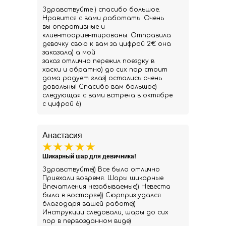
Здравствуйте ) спасибо большое.
Нравится с вами работать. Очень
вы оперативные и
клиентоориентированы. Отправила
девочку свою к вам за цифрой 2€ она
заказала) а мой
заказ отлично пережил поездку в
хаски и обратно) до сих пор стоит
дома радует глаз) остались очень
довольны! Спасибо вам большое)
следующая с вами встреча в октябре
с цифрой 6)
Анастасия
Шикарный шар для девичника!
Здравствуйте)) Все было отлично
Приехали вовремя. Шары шикарные
Впечатления незабываемые)) Невеста
была в восторге)) Сюрприз удался
благодаря вашей работе))
Инструкции следовали, шары до сих
пор в первозданном виде)