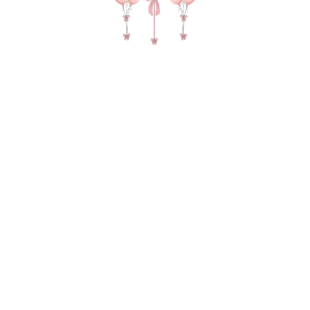
Мятный (нежно зеленый) пастель
35-40 см (Колумбия)
150
р.
В КОРЗИНУ
112026