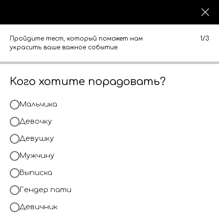
0
0
КАТАЛОГ
КАТАЛОГ
Пройдите тест, который поможет нам
1/3
украсить ваше важное событие.
Кого хотите порадовать?
Мальчика
Девочку
Девушку
Мужчину
Выписка
Гендер пати
Девичник