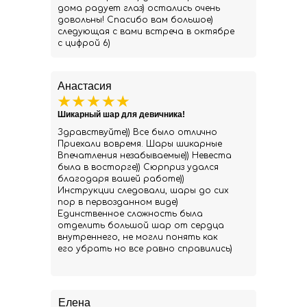
дома радует глаз) остались очень
довольны! Спасибо вам большое)
следующая с вами встреча в октябре
с цифрой 6)
Анастасия
Шикарный шар для девичника!
Здравствуйте)) Все было отлично
Приехали вовремя. Шары шикарные
Впечатления незабываемые)) Невеста
была в восторге)) Сюрприз удался
благодаря вашей работе))
Инструкции следовали, шары до сих
пор в первозданном виде)
Единственное сложность была
отделить большой шар от сердца
внутреннего, не могли понять как
его убрать но все равно справились)
Елена