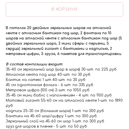
В КОРЗИНУ
В потолок 20 двойных зеркальных шаров на атласной
ленте с атласным бантиком под шар, 2 фонтана по 10
шаров на атласной ленте с атласным бантиком под шар (5
двойных зеркальных шаро, 2 мини сферы с перьями, 3
сердца) зеркальный гигант с бантиками и надписью, 2
метровые цифры, 3 груза, 6 пакетов для транспортировки.
В состав композиции входит:
35-40 см зеркальный шар (шар в шаре) 30-шт. по 225 руб
Атласная лента под шар 40-шт. по 30 руб
Бантик на латекс 1 шт 40-шт. по 30 руб
45 см однотонная фольга - 6 шт. по 335 руб
Метровая цифра (100 см) 2-шт. по 1050 руб
35-45 см мини баблс с наполнением - 4 шт. по 1100 руб
Матовый гигант 55-60 см на атласной ленте 1-шт. по 1890
руб
надпись 25-30 см (большие шары) 1-шт. по 300 руб
Бантики на 45-60 шар/цифру 1-шт. по 300 руб
Зеркальный слой на 45-60 см шар 1-шт. по 300 руб
груз для шаров в пленке - 5 шт. по 50 руб