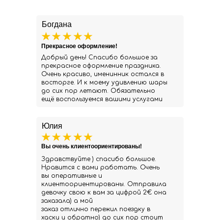
Богдана
Прекрасное оформление!
Добрый день! Спасибо большое за
прекрасное оформление праздника.
Очень красиво, именинник остался в
восторге. И к моему удивлению шары
до сих пор летают. Обязательно
ещё воспользуемся вашими услугами
Юлия
Вы очень клиентоориентированы!
Здравствуйте ) спасибо большое.
Нравится с вами работать. Очень
вы оперативные и
клиентоориентированы. Отправила
девочку свою к вам за цифрой 2€ она
заказала) а мой
заказ отлично пережил поездку в
хаски и обратно) до сих пор стоит