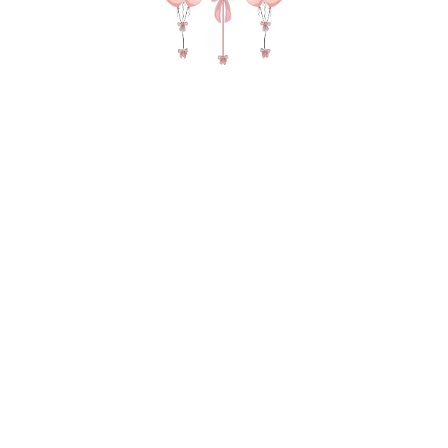
№ 4349 Набор шаров на день
рождения девушки "Сегодня твой
день" с цфирами и шарами в
потолок в цвете шоколад и крем
21 000
р.