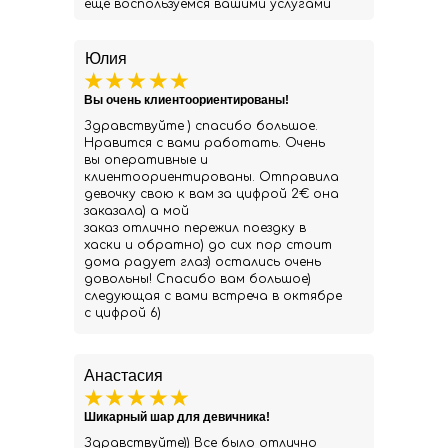
ещё воспользуемся вашими услугами
Юлия
Вы очень клиентоориентированы!
Здравствуйте ) спасибо большое.
Нравится с вами работать. Очень
вы оперативные и
клиентоориентированы. Отправила
девочку свою к вам за цифрой 2€ она
заказала) а мой
заказ отлично пережил поездку в
хаски и обратно) до сих пор стоит
дома радует глаз) остались очень
довольны! Спасибо вам большое)
следующая с вами встреча в октябре
с цифрой 6)
Анастасия
Шикарный шар для девичника!
Здравствуйте)) Все было отлично