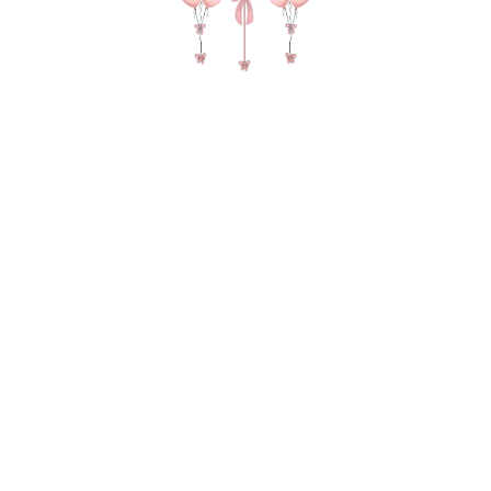
№ 4862 Набор шаров для девушки "Я
тебя люблю" 14 февраля с сердцами
и фигурой мишка в цвете красный и
шоколад
4 590
р.