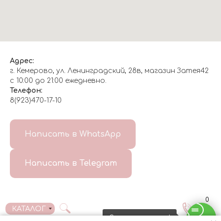
Адрес:
г. Кемерово, ул. Ленинградский, 28в, магазин Затея42
с 10:00 до 21:00 ежедневно.
Телефон:
8(923)470-17-10
О НАС
Написать в WhatsApp
8(999)647-96-07
Написать в Telegram
ГЛАВНАЯ
ДОСТАВКА/
КОНТАКТЫ
ОТЗЫВЫ
ОПЛАТА
0
КАТАЛОГ
Свяжитесь с нами!