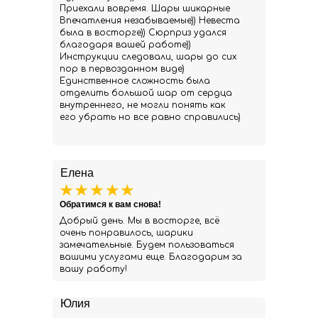
Приехали вовремя. Шары шикарные
Впечатления незабываемые)) Невеста
была в восторге)) Сюрприз удался
благодаря вашей работе))
Инструкции следовали, шары до сих
пор в первозданном виде)
Единственное сложность была
отделить большой шар от сердца
внутреннего, не могли понять как
его убрать но все равно справились)
Елена
Обратимся к вам снова!
Добрый день. Мы в восторге, всё
очень понравилось, шарики
замечательные. Будем пользоваться
вашими услугами еще. Благодарим за
вашу работу!
Юлия