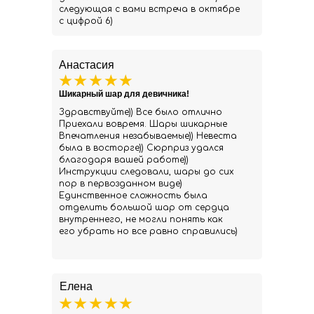
следующая с вами встреча в октябре
с цифрой 6)
Анастасия
Шикарный шар для девичника!
Здравствуйте)) Все было отлично
Приехали вовремя. Шары шикарные
Впечатления незабываемые)) Невеста
была в восторге)) Сюрприз удался
благодаря вашей работе))
Инструкции следовали, шары до сих
пор в первозданном виде)
Единственное сложность была
отделить большой шар от сердца
внутреннего, не могли понять как
его убрать но все равно справились)
Елена