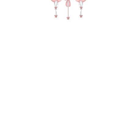
№ 4601 Набор шаров "Черно
золотой" с гигантом
5675,00
р.
В КОРЗИНУ
Зеркальный гигант с надписью и конфетти на пышном
хвосте тассел Фонтан из 12 шаров ( 7 хром, 5 пастель) 2
груза, 2 пакета для транспортировки
В состав композиции входит:
35-40 см шар - 5 шт. по 150 руб
35-40 см шар Хром 7-шт. по 205 руб
Матовый гигант 55-60 см на атласной ленте 1-шт. по 1890
руб
надпись 25-30 см (большие шары) 1-шт. по 300 руб
Зеркальный слой с конфетти 1-шт. по 600 руб
Хвост из кисточек тассел 2-шт. по 250 руб
груз для шаров в пленке - 2 шт. по 50 руб