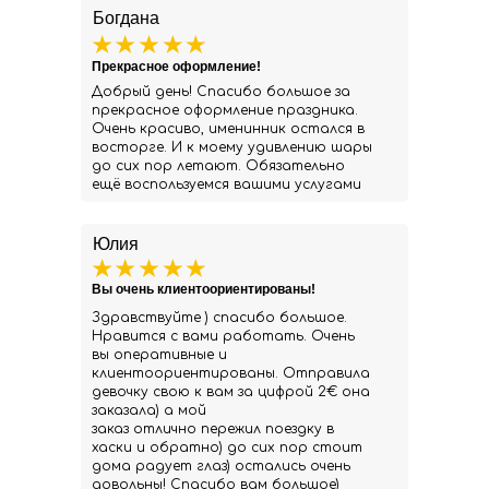
Богдана
Прекрасное оформление!
Добрый день! Спасибо большое за
прекрасное оформление праздника.
Очень красиво, именинник остался в
восторге. И к моему удивлению шары
до сих пор летают. Обязательно
ещё воспользуемся вашими услугами
Юлия
Вы очень клиентоориентированы!
Здравствуйте ) спасибо большое.
Нравится с вами работать. Очень
вы оперативные и
клиентоориентированы. Отправила
девочку свою к вам за цифрой 2€ она
заказала) а мой
заказ отлично пережил поездку в
хаски и обратно) до сих пор стоит
дома радует глаз) остались очень
довольны! Спасибо вам большое)