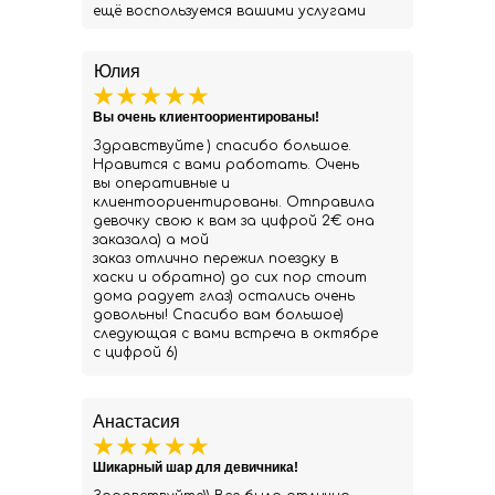
ещё воспользуемся вашими услугами
Юлия
Вы очень клиентоориентированы!
Здравствуйте ) спасибо большое.
Нравится с вами работать. Очень
вы оперативные и
клиентоориентированы. Отправила
девочку свою к вам за цифрой 2€ она
заказала) а мой
заказ отлично пережил поездку в
хаски и обратно) до сих пор стоит
дома радует глаз) остались очень
довольны! Спасибо вам большое)
следующая с вами встреча в октябре
с цифрой 6)
Анастасия
Шикарный шар для девичника!