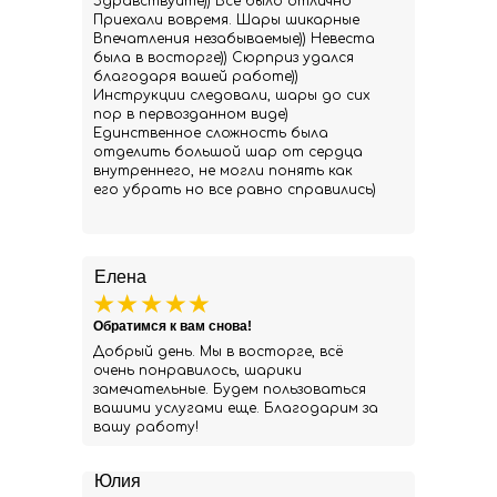
Здравствуйте)) Все было отлично
Приехали вовремя. Шары шикарные
Впечатления незабываемые)) Невеста
была в восторге)) Сюрприз удался
благодаря вашей работе))
Инструкции следовали, шары до сих
пор в первозданном виде)
Единственное сложность была
отделить большой шар от сердца
внутреннего, не могли понять как
его убрать но все равно справились)
Елена
Обратимся к вам снова!
Добрый день. Мы в восторге, всё
очень понравилось, шарики
замечательные. Будем пользоваться
вашими услугами еще. Благодарим за
вашу работу!
Юлия