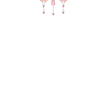
№ 4897 Набор шаров для мужчины
"23 февраля" с праздником наш герой
в цвете белый и хаки зеленый
5 220
р.