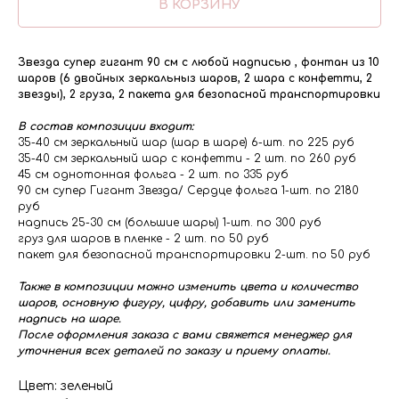
В КОРЗИНУ
Звезда супер гигант 90 см с любой надписью , фонтан из 10
шаров (6 двойных зеркальныз шаров, 2 шара с конфетти, 2
звезды), 2 груза, 2 пакета для безопасной транспортировки
В состав композиции входит:
35-40 см зеркальный шар (шар в шаре) 6-шт. по 225 руб
35-40 см зеркальный шар с конфетти - 2 шт. по 260 руб
45 см однотонная фольга - 2 шт. по 335 руб
90 см супер Гигант Звезда/ Сердце фольга 1-шт. по 2180
руб
надпись 25-30 см (большие шары) 1-шт. по 300 руб
груз для шаров в пленке - 2 шт. по 50 руб
пакет для безопасной транспортировки 2-шт. по 50 руб
Также в композиции можно изменить цвета и количество
шаров, основную фигуру, цифру, добавить или заменить
надпись на шаре.
После оформления заказа с вами свяжется менеджер для
уточнения всех деталей по заказу и приему оплаты.
Цвет: зеленый