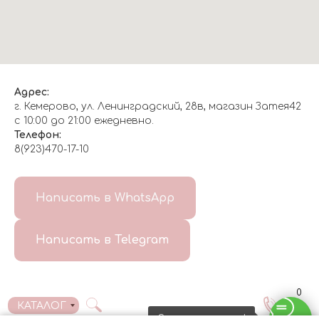
Адрес:
г. Кемерово, ул. Ленинградский, 28в, магазин Затея42
с 10:00 до 21:00 ежедневно.
Телефон:
8(923)470-17-10
О НАС
Написать в WhatsApp
8(999)647-96-07
Написать в Telegram
ГЛАВНАЯ
ДОСТАВКА/
КОНТАКТЫ
ОТЗЫВЫ
ОПЛАТА
0
КАТАЛОГ
Свяжитесь с нами!