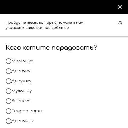
0
0
КАТАЛОГ
КАТАЛОГ
Пройдите тест, который поможет нам
1/3
украсить ваше важное событие.
Кого хотите порадовать?
Мальчика
Девочку
Девушку
Мужчину
Выписка
Гендер пати
Девичник