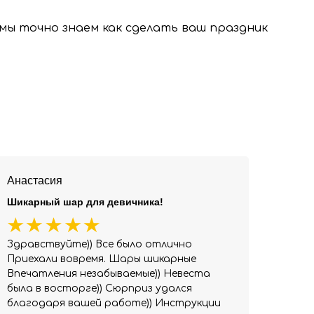
, мы точно знаем как сделать ваш праздник
Анастасия
Шикарный шар для девичника!
Здравствуйте)) Все было отлично
Приехали вовремя. Шары шикарные
Впечатления незабываемые)) Невеста
была в восторге)) Сюрприз удался
благодаря вашей работе)) Инструкции