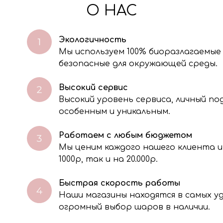
О НАС
Экологичность
Мы используем 100% биоразлагаемые
безопасные для окружающей среды.
Высокий сервис
Высокий уровень сервиса, личный п
особенным и уникальным.
Работаем с любым бюджетом
Мы ценим каждого нашего клиента и
через электронную форму, Вы даете согласие на обработку, сбор, хра
тавленной Вами информации на условиях Политики обработки персо
1000р, так и на 20.000р.
Быстрая скорость работы
Наши магазины находятся в самых 
огромный выбор шаров в наличии.