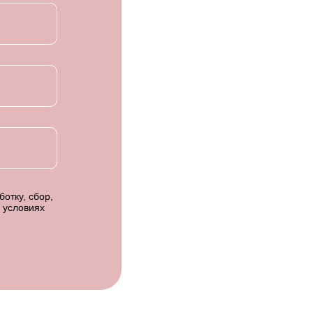
отку, сбор,
 условиях