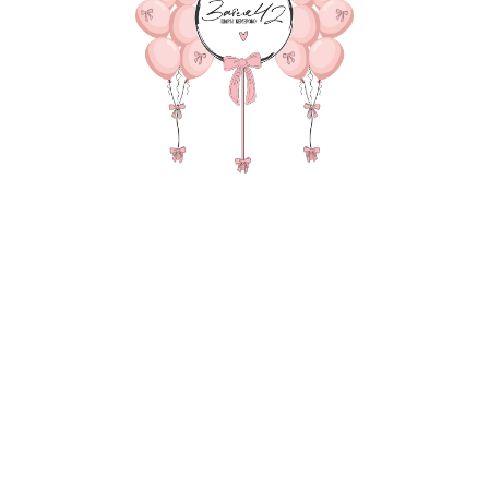
5 290
р.
В КОРЗИНУ
Фонтан из 10 шаров (4 хро
метровые цифры, 3 груза
В состав композиции вхо
35-40см шар перламутр 4-
45 см однотонная фольга -
45 см фольга с рисунком 1-
Метровая цифра (100 см) 2
груз для шаров в пленке - 
пакет для безопасной тра
Также в композиции можн
основную фигуру, цифру,
После оформления заказа
всех деталей по заказу и