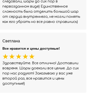
следовали, шары до сих пор в
первозданном виде) Единственное
сложность была отделить большой шар
от сердца внутреннего, не могли понять
как его убрать но все равно справились)
Светлана
Все нравится и цены доступные!
Здравствуйте. Все отлично! Доставили
вовремя. Шары доехали все целые. До сих
пор нас радуют! Заказываю у вас уже
второй раз, все нравится и цены
доступные!)