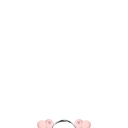
ВКА/ОПЛАТА
КОНТАКТЫ
О НАС
ОТЗЫВ
ГЛАВНАЯ
ДОСТАВКА/ОПЛАТА
КОНТАКТЫ
№ 4902 Набор ш
февраля" в цве
зеленый