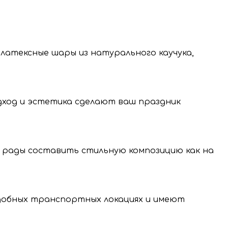
 латексные шары из натурального каучука,
одход и эстетика сделают ваш праздник
 рады составить стильную композицию как на
нение и передачу
нальных данных.
удобных транспортных локациях и имеют