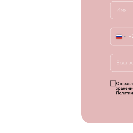
+
Отправля
хранени
Политик