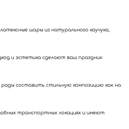
 латексные шары из натурального каучука,
одход и эстетика сделают ваш праздник
 рады составить стильную композицию как на
нение и передачу
нальных данных.
удобных транспортных локациях и имеют