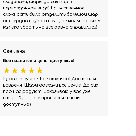
следовали, шары до сих пор в
первозданном виде) Единственное
сложность была отделить большой шар
от сердца внутреннего, не могли понять
как его убрать но все равно справились)
Светлана
Все нравится и цены доступные!
Здравствуйте. Все отлично! Доставили
вовремя. Шары доехали все целые. До сих
пор нас радуют! Заказываю у вас уже
второй раз, все нравится и цены
доступные!)