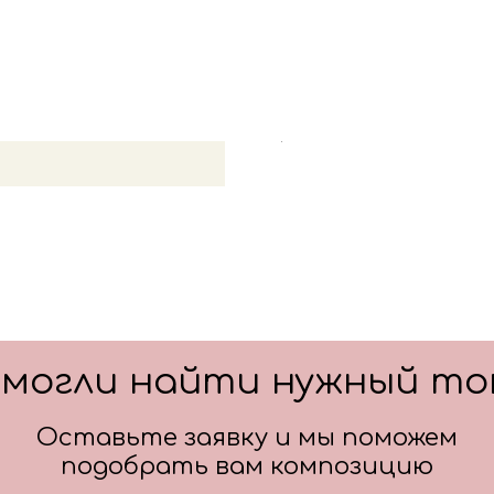
основную фигуру, цифру,
После оформления заказа
всех деталей по заказу и
Цвет: розовый
Цвет: бежевый
смогли найти нужный то
Оставьте заявку и мы поможем
подобрать вам композицию