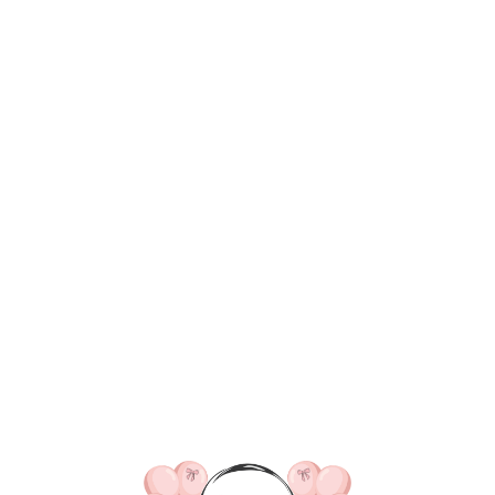
ВКА/ОПЛАТА
КОНТАКТЫ
О НАС
ОТЗЫВ
ГЛАВНАЯ
ДОСТАВКА/ОПЛАТА
КОНТАКТЫ
№ 4674 Набор ш
"Бантики" с ВА
13 140
р.