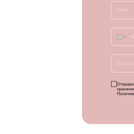
+
Отправля
хранени
Политик