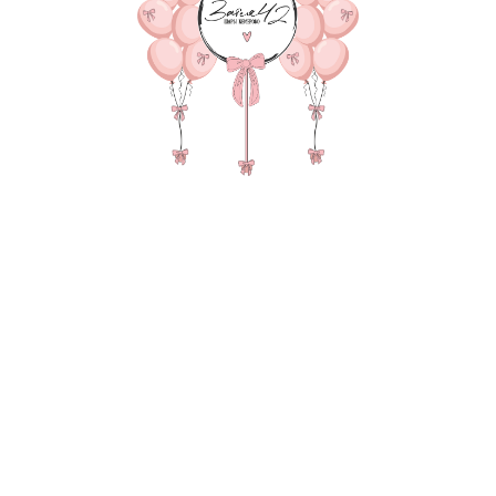
В КОРЗИНУ
2 фонтана по 10 шаров па
метровые цифры с бантик
надписью и бантиками, В
бантиками, 5 грузов, 4 
В состав композиции вхо
35-40 см шар - 20 шт. по 1
Бантик на латекс 1 шт 60-
Метровая цифра (100 см) 2
Матовый гигант 55-60 см 
надпись 25-30 см (большие
Бантики на 45-60 шар/циф
Зеркальный слой на 45-60 
коробка с индивидуальной 
груз для шаров в пленке - 
пакет для безопасной тра
Также в композиции можн