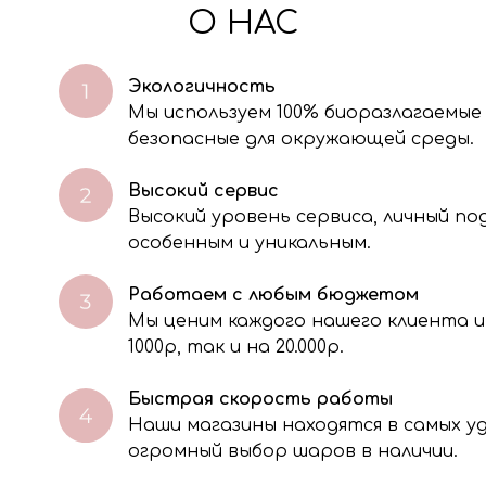
О НАС
Экологичность
Мы используем 100% биоразлагаемые
безопасные для окружающей среды.
Высокий сервис
Высокий уровень сервиса, личный п
особенным и уникальным.
Работаем с любым бюджетом
Мы ценим каждого нашего клиента и
через электронную форму, Вы даете согласие на обработку, сбор, хра
тавленной Вами информации на условиях Политики обработки персо
1000р, так и на 20.000р.
Быстрая скорость работы
Наши магазины находятся в самых 
огромный выбор шаров в наличии.