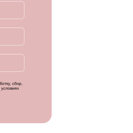
отку, сбор,
 условиях