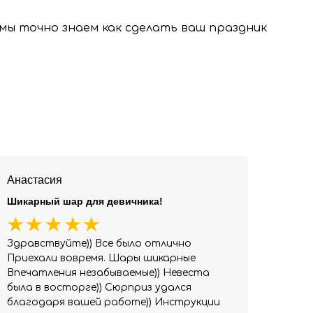
, мы точно знаем как сделать ваш праздник
Анастасия
Шикарный шар для девичника!
Здравствуйте)) Все было отлично
Приехали вовремя. Шары шикарные
Впечатления незабываемые)) Невеста
была в восторге)) Сюрприз удался
благодаря вашей работе)) Инструкции