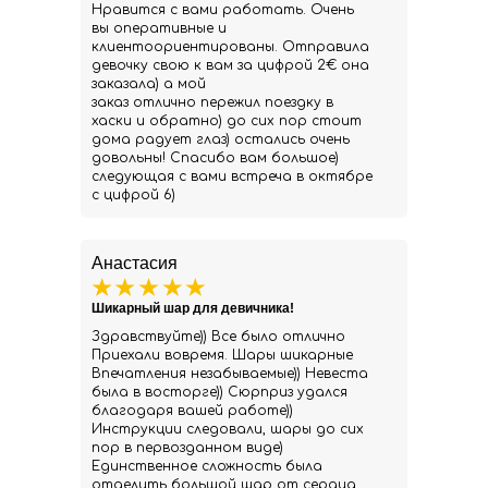
Нравится с вами работать. Очень
вы оперативные и
клиентоориентированы. Отправила
девочку свою к вам за цифрой 2€ она
заказала) а мой
заказ отлично пережил поездку в
хаски и обратно) до сих пор стоит
дома радует глаз) остались очень
довольны! Спасибо вам большое)
следующая с вами встреча в октябре
с цифрой 6)
Анастасия
Шикарный шар для девичника!
Здравствуйте)) Все было отлично
Приехали вовремя. Шары шикарные
Впечатления незабываемые)) Невеста
была в восторге)) Сюрприз удался
благодаря вашей работе))
Инструкции следовали, шары до сих
пор в первозданном виде)
Единственное сложность была
отделить большой шар от сердца