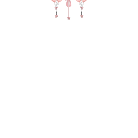
Красный пастель 35-40 см (Бельгия)
150
р.
В КОРЗИНУ
1102-0000
Не смогли найти нужный товар?