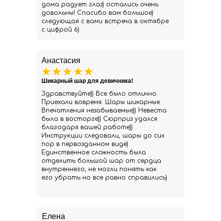
дома радует глаз) остались очень
довольны! Спасибо вам большое)
следующая с вами встреча в октябре
с цифрой 6)
Анастасия
Шикарный шар для девичника!
Здравствуйте)) Все было отлично
Приехали вовремя. Шары шикарные
Впечатления незабываемые)) Невеста
была в восторге)) Сюрприз удался
благодаря вашей работе))
Инструкции следовали, шары до сих
пор в первозданном виде)
Единственное сложность была
отделить большой шар от сердца
внутреннего, не могли понять как
его убрать но все равно справились)
Елена