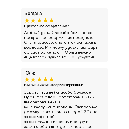
Богдана
Прекрасное оформление!
Добрый день! Спасибо большое за
прекрасное оформление праздника.
Очень красиво, именинник остался в
восторге. И к моему удивлению шары
до сих пор летают. Обязательно
ещё воспользуемся вашими услугами
Юлия
Вы очень клиентоориентированы!
Здравствуйте ) спасибо большое.
Нравится с вами работать. Очень
вы оперативные и
клиентоориентированы. Отправила
девочку свою к вам за цифрой 2€ она
заказала) а мой
заказ отлично пережил поездку в
хаски и обратно) до сих пор стоит