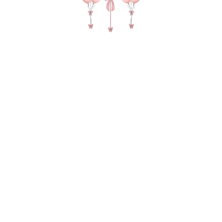
Прозрачный кристалл 35-40 см (Бельгия)
150,00
р.
В КОРЗИНУ
1102-0029
Не смогли найти нужный товар?
Оставьте заявку и мы поможем
подобрать вам композицию