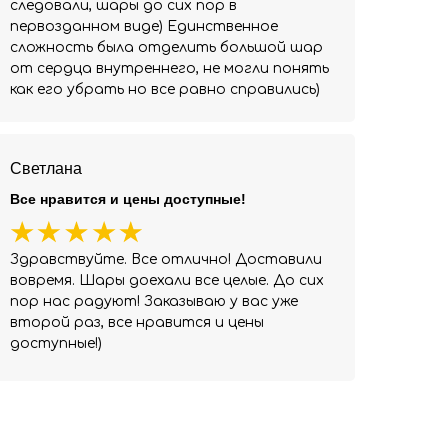
следовали, шары до сих пор в
первозданном виде) Единственное
сложность была отделить большой шар
от сердца внутреннего, не могли понять
как его убрать но все равно справились)
Светлана
Все нравится и цены доступные!
Здравствуйте. Все отлично! Доставили
вовремя. Шары доехали все целые. До сих
пор нас радуют! Заказываю у вас уже
второй раз, все нравится и цены
доступные!)