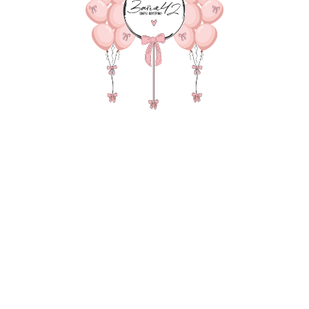
Фонтан из 7 шаров, зерка
пакет для транспортиро
В состав композиции вхо
35-40 см шар - 5 шт. по 15
35-40 см шар Хром 2-шт. п
Матовый гигант 55-60 см 
надпись 25-30 см (большие
Зеркальный слой на 45-60 
груз для шаров в пленке - 
пакет для безопасной тра
Также в композиции можн
основную фигуру, цифру,
После оформления заказа
всех деталей по заказу и
Цвет: зеленый
Цвет: белый