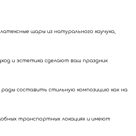
 латексные шары из натурального каучука,
одход и эстетика сделают ваш праздник
 рады составить стильную композицию как на
нение и передачу
нальных данных.
удобных транспортных локациях и имеют