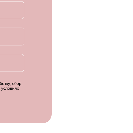
отку, сбор,
 условиях