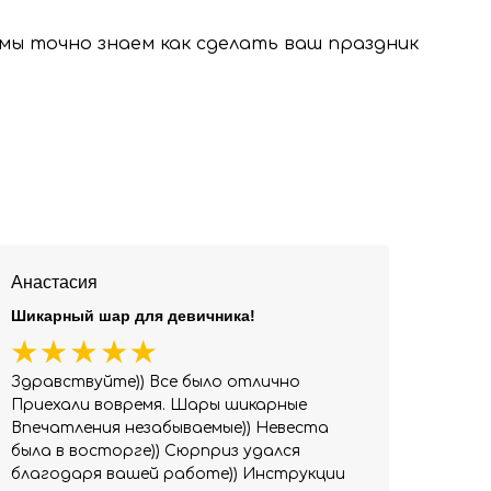
, мы точно знаем как сделать ваш праздник
Анастасия
Шикарный шар для девичника!
Здравствуйте)) Все было отлично
Приехали вовремя. Шары шикарные
Впечатления незабываемые)) Невеста
была в восторге)) Сюрприз удался
благодаря вашей работе)) Инструкции