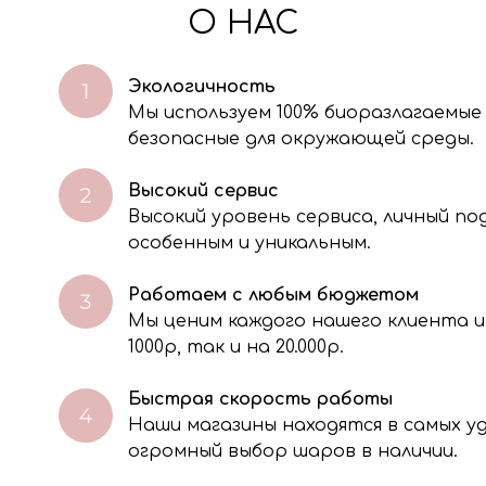
О НАС
Экологичность
Мы используем 100% биоразлагаемые
безопасные для окружающей среды.
Высокий сервис
Высокий уровень сервиса, личный п
особенным и уникальным.
Работаем с любым бюджетом
Мы ценим каждого нашего клиента и
через электронную форму, Вы даете согласие на обработку, сбор, хра
тавленной Вами информации на условиях Политики обработки персо
1000р, так и на 20.000р.
Быстрая скорость работы
Наши магазины находятся в самых 
огромный выбор шаров в наличии.