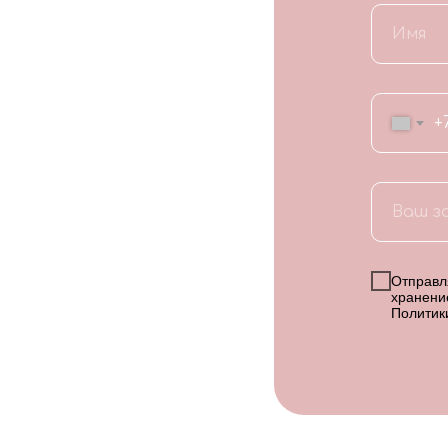
+
Отправля
хранени
Политик