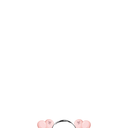
ВКА/ОПЛАТА
КОНТАКТЫ
О НАС
ОТЗЫВ
ГЛАВНАЯ
ДОСТАВКА/ОПЛАТА
КОНТАКТЫ
№ 4364 Набор шаров для 
эвкалипт, золто и белый
3 800
р.
В КОРЗИНУ