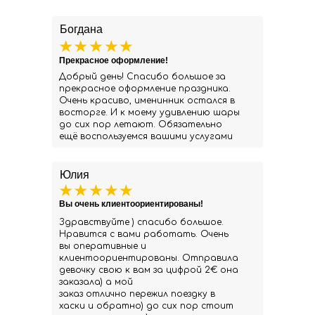
Богдана
Прекрасное оформление!
Добрый день! Спасибо большое за
прекрасное оформление праздника.
Очень красиво, именинник остался в
восторге. И к моему удивлению шары
до сих пор летают. Обязательно
ещё воспользуемся вашими услугами
Юлия
Вы очень клиентоориентированы!
Здравствуйте ) спасибо большое.
Нравится с вами работать. Очень
вы оперативные и
клиентоориентированы. Отправила
девочку свою к вам за цифрой 2€ она
заказала) а мой
заказ отлично пережил поездку в
хаски и обратно) до сих пор стоит