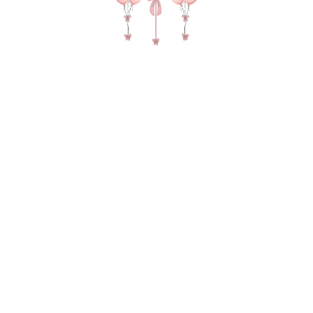
№ 4673 Набор шаров для мужчины "Не муж, а
золото" в цвете голубой, крем и серый
5880,00
р.
В КОРЗИНУ
Фонтан из 10 шаров(4 сердца 45см с фотографиями, 6
двойных зеркальных шаров), зеркальный гигант с
индивидуальной надписью и фото, 2 груза, 2 пакета для
транспортировки
В состав композиции входит:
35-40 см зеркальный шар (шар в шаре) 6-шт. по 225 руб
45 см однотонная фольга - 4 шт. по 335 руб
Матовый гигант 55-60 см на атласной ленте 1-шт. по 1890
руб
надпись 25-30 см (большие шары) 1-шт. по 300 руб
Зеркальный слой на 45-60 см шар 1-шт. по 300 руб
груз для шаров в пленке - 2 шт. по 50 руб