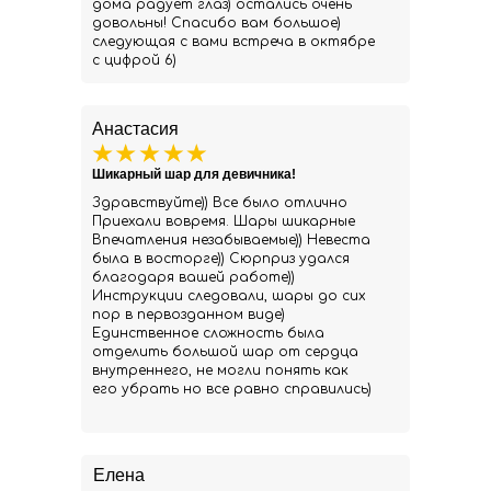
дома радует глаз) остались очень
довольны! Спасибо вам большое)
следующая с вами встреча в октябре
с цифрой 6)
Анастасия
Шикарный шар для девичника!
Здравствуйте)) Все было отлично
Приехали вовремя. Шары шикарные
Впечатления незабываемые)) Невеста
была в восторге)) Сюрприз удался
благодаря вашей работе))
Инструкции следовали, шары до сих
пор в первозданном виде)
Единственное сложность была
отделить большой шар от сердца
внутреннего, не могли понять как
его убрать но все равно справились)
Елена