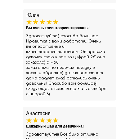
Юлия
Вы очень клиентоориентированы!
Здравствуйте ) спасибо большое.
Нравится с вами работать. Очень
вы оперативные и
клиентоориентированы. Отправила
девочку свою к вам за цифрой 2€ она
заказала) а мой
заказ отлично пережил поездку в
хаски и обратно) до сих пор стоит
дома радует глаз) остались очень
довольны! Спасибо вам большое)
следующая с вами встреча в октябре
с цифрой 6)
Анастасия
Шикарный шар для девичника!
Здравствуйте)) Все было отлично