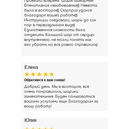
Приехали вовремя. Шары шикарные
Впечатления незабываемые)) Невеста
была в восторге)) Сюрприз удался
благодаря вашей работе))
Инструкции следовали, шары до сих
пор в первозданном виде)
Единственное сложность была
отделить большой шар от сердца
внутреннего, не могли понять как
его убрать но все равно справились)
Елена
Обратимся к вам снова!
Добрый день. Мы в восторге, всё
очень понравилось, шарики
замечательные. Будем пользоваться
вашими услугами еще. Благодарим за
вашу работу!
Юлия