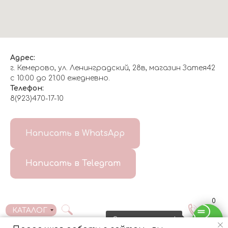
Адрес:
г. Кемерово, ул. Ленинградский, 28в, магазин Затея42
с 10:00 до 21:00 ежедневно.
Телефон:
8(923)470-17-10
О НАС
Написать в WhatsApp
8(999)647-96-07
Написать в Telegram
ГЛАВНАЯ
ДОСТАВКА/
КОНТАКТЫ
ОТЗЫВЫ
ОПЛАТА
0
КАТАЛОГ
Свяжитесь с нами!