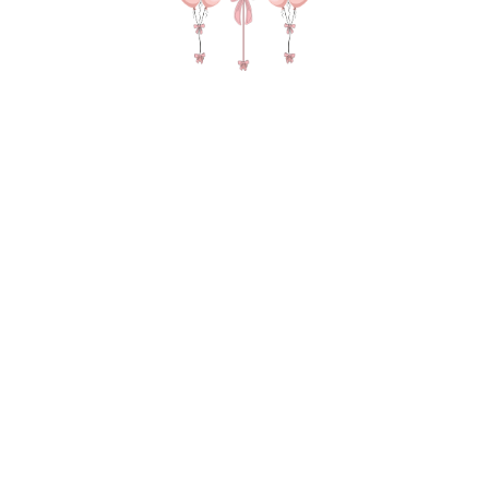
Шар цифра в цвете шампань
ЛЮБАЯ
950
р.
В КОРЗИНУ
Метровая шар цифра в цвете шампань, укажите в
комментарии какую сделаем цифру!
Цифра на грузе в пакете для безопасной
транспортировки