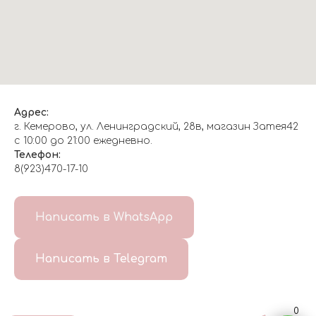
Адрес:
г. Кемерово, ул. Ленинградский, 28в, магазин Затея42
с 10:00 до 21:00 ежедневно.
Телефон:
8(923)470-17-10
О НАС
Написать в WhatsApp
8(999)647-96-07
Написать в Telegram
ГЛАВНАЯ
ДОСТАВКА/
КОНТАКТЫ
ОТЗЫВЫ
ОПЛАТА
0