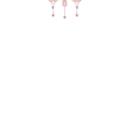
№ 4868 Набор шаров для девушки "Я
тебя люблю мое сокровище" на 14
февраля с фигурой письмо Люблю и
сердцами
6 585
р.