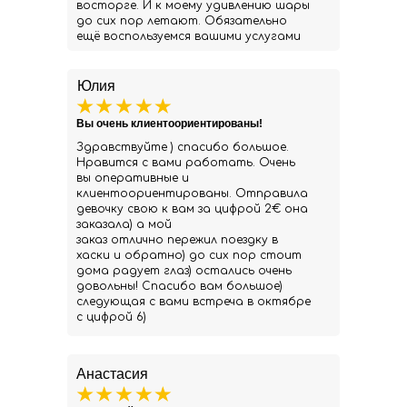
восторге. И к моему удивлению шары
до сих пор летают. Обязательно
ещё воспользуемся вашими услугами
Юлия
Вы очень клиентоориентированы!
Здравствуйте ) спасибо большое.
Нравится с вами работать. Очень
вы оперативные и
клиентоориентированы. Отправила
девочку свою к вам за цифрой 2€ она
заказала) а мой
заказ отлично пережил поездку в
хаски и обратно) до сих пор стоит
дома радует глаз) остались очень
довольны! Спасибо вам большое)
следующая с вами встреча в октябре
с цифрой 6)
Анастасия