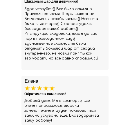
Шикарный шар для девичника!
Здравствуйте)) Все было отлично
Приехали вовремя. Шары шикарные
Впечатления незабываемые)) Невеста
была в восторге)) Сюрприз удался
благодаря вашей работе))
Инструкции следовали, шары до сих
пор в первозданном виде)
Единственное сложность была
отделить большой шар от сердца
внутреннего, не могли понять как
его убрать но все равно справились)
Елена
Обратимся к вам снова!
Добрый день. Мы в восторге, всё
очень понравилось, шарики
замечательные. Будем пользоваться
вашими услугами еще. Благодарим за
вашу работу!