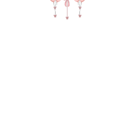
Перл (жемчужный) перламутр 35-40 см (Бельгия)
150,00
р.
В КОРЗИНУ
1102-0041
Не смогли найти нужный товар?
Оставьте заявку и мы поможем
подобрать вам композицию