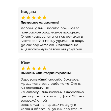
Богдана
Прекрасное оформление!
Добрый день! Спасибо большое за
прекрасное оформление праздника.
Очень красиво, именинник остался в
восторге. И к моему удивлению шары
до сих пор летают. Обязательно
ещё воспользуемся вашими услугами
Юлия
Вы очень клиентоориентированы!
Здравствуйте ) спасибо большое.
Нравится с вами работать. Очень
вы оперативные и
клиентоориентированы. Отправила
девочку свою к вам за цифрой 2€ она
заказала) а мой
заказ отлично пережил поездку в
хаски и обратно) до сих пор стоит