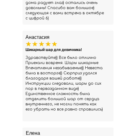
дома радует глаз) остались очень
довольны! Спасибо вам большое)
следующая с вами встреча в октябре
с цифрой 6)
Анастасия
Шикарный шар для девичника!
Здравствуйте)) Все было отлично
Приехали вовремя. Шары шикарные
Впечатления незабываемые)) Невеста
была в восторге)) Сюрприз удался
благодаря вашей работе))
Инструкции следовали, шары до сих
пор в первозданном виде)
Единственное сложность была
отделить большой шар от сердца
внутреннего, не могли понять как
его убрать но все равно справились)
Елена