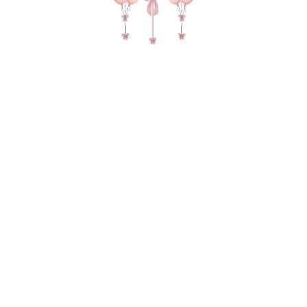
№ 4495 Набор шаров "Енотик" с
цифрой в цвете белый, черный и
серебро
4 770
р.