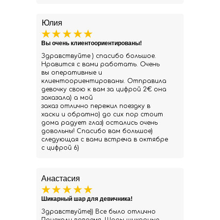
Юлия
Вы очень клиентоориентированы!
Здравствуйте ) спасибо большое.
Нравится с вами работать. Очень
вы оперативные и
клиентоориентированы. Отправила
девочку свою к вам за цифрой 2€ она
заказала) а мой
заказ отлично пережил поездку в
хаски и обратно) до сих пор стоит
дома радует глаз) остались очень
довольны! Спасибо вам большое)
следующая с вами встреча в октябре
с цифрой 6)
Анастасия
Шикарный шар для девичника!
Здравствуйте)) Все было отлично