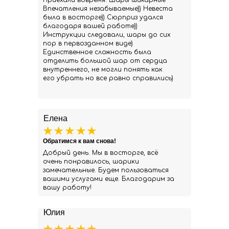
Приехали вовремя. Шары шикарные
Впечатления незабываемые)) Невеста
была в восторге)) Сюрприз удался
благодаря вашей работе))
Инструкции следовали, шары до сих
пор в первозданном виде)
Единственное сложность была
отделить большой шар от сердца
внутреннего, не могли понять как
его убрать но все равно справились)
Елена
Обратимся к вам снова!
Добрый день. Мы в восторге, всё
очень понравилось, шарики
замечательные. Будем пользоваться
вашими услугами еще. Благодарим за
вашу работу!
Юлия