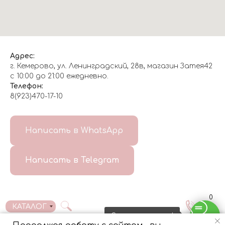
Адрес:
г. Кемерово, ул. Ленинградский, 28в, магазин Затея42
с 10:00 до 21:00 ежедневно.
Телефон:
8(923)470-17-10
О НАС
Написать в WhatsApp
8(999)647-96-07
Написать в Telegram
ГЛАВНАЯ
ДОСТАВКА/
КОНТАКТЫ
ОТЗЫВЫ
ОПЛАТА
0
КАТАЛОГ
Свяжитесь с нами!