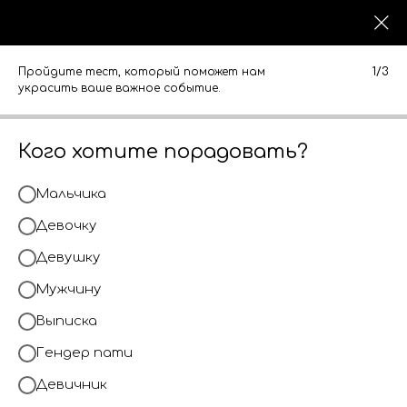
0
0
КАТАЛОГ
КАТАЛОГ
Пройдите тест, который поможет нам
1/3
украсить ваше важное событие.
Кого хотите порадовать?
Мальчика
Девочку
Девушку
Мужчину
Выписка
Гендер пати
Девичник