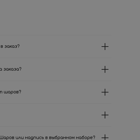
в заказ?
а заказа?
т шаров?
аров или надпись в выбранном наборе?