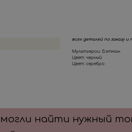
груз для шаров в пленке - 
пакет для безопасной тра
Также в композиции можн
основную фигуру, цифру,
После оформления заказа
всех деталей по заказу и
Мультгерои: Бэтман
Цвет: черный
Цвет: серебро
смогли найти нужный то