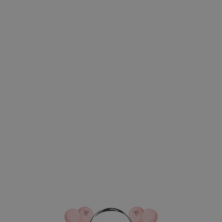
ВКА/ОПЛАТА
КОНТАКТЫ
О НАС
ОТЗЫВ
ГЛАВНАЯ
ДОСТАВКА/ОПЛАТА
КОНТАКТЫ
№ 4483 Набор ш
в с фигурой Ма
серебро и черн