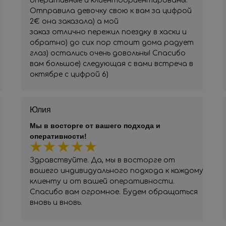
оперативные и клиентоориентированы.
Отправила девочку свою к вам за цифрой
2€ она заказала) а мой
заказ отлично пережил поездку в хаски и
обратно) до сих пор стоит дома радует
глаз) остались очень довольны! Спасибо
вам большое) следующая с вами встреча в
октябре с цифрой 6)
Юлия
Мы в восторге от вашего подхода и
оперативности!
Здравствуйте. Да, мы в восторге от
вашего индивидуального подхода к каждому
клиенту и от вашей оперативности.
Спасибо вам огромное. Будем обращаться
вновь и вновь.