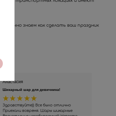
удобных транспортных локациях и имеют
, мы точно знаем как сделать ваш праздник
Анастасия
Шикарный шар для девичника!
Здравствуйте)) Все было отлично
Приехали вовремя. Шары шикарные