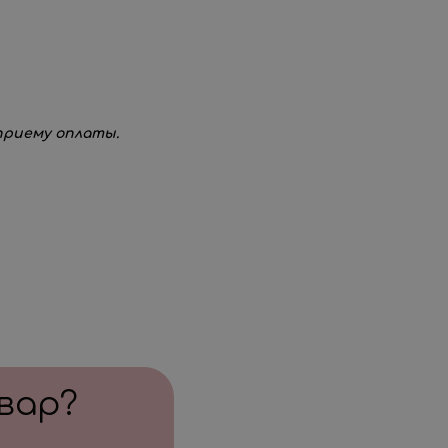
3 шт. по 50 руб
нспортировки 3-шт. по 50 руб
о изменить цвета и количество шаров,
 добавить или заменить надпись на шаре.
 с вами свяжется менеджер для уточнения
 приему оплаты.
вар?