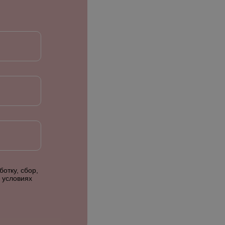
отку, сбор,
 условиях