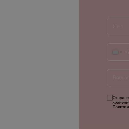
+
Отправля
хранени
Политик