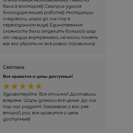
Впечатления незабываемые)) Невеста
была в восторге)) Сюрприз удался
благодаря вашей работе)) Инструкции
следовали, шары до сих пор в
первозданном виде) Единственное
сложность была отделить большой шар
от сердца внутреннего, не могли понять
как его убрать но все равно справились)
Светлана
Все нравится и цены доступные!
Здравствуйте. Все отлично! Доставили
вовремя. Шары доехали все целые. До сих
пор нас радуют! Заказываю у вас уже
второй раз, все нравится и цены
доступные!)