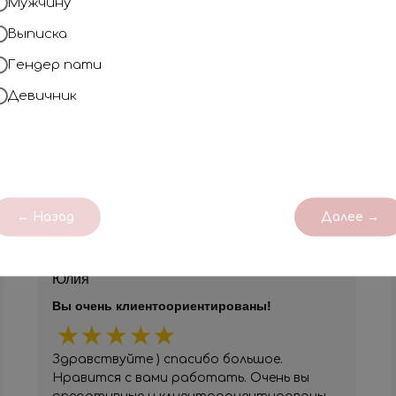
Наши магазины находятся в самых 
Мужчину
огромный выбор шаров в наличии.
Выписка
Гендер пати
Профессионализм
Наша компания на рынке с 2018 года
Девичник
незабываемым!
ОТЗЫВЫ
← Назад
Далее →
Юлия
Вы очень клиентоориентированы!
Здравствуйте ) спасибо большое.
Нравится с вами работать. Очень вы