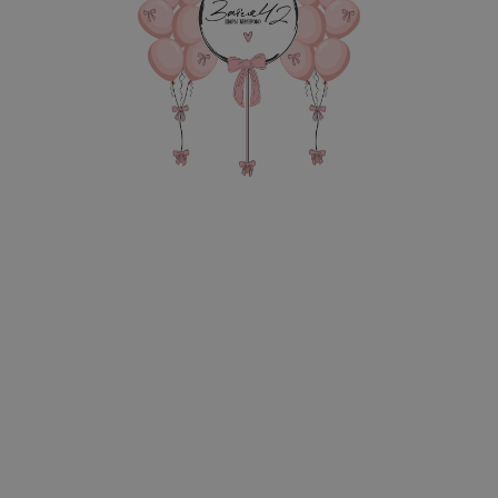
9 740
р.
В КОРЗИНУ
Фонтан из 10 шаров ( 2 кр
черный, 3 хром) Фигура 
на кисточках тассел В пот
груза, 3 пакета для тра
В состав композиции вхо
35-40 см шар - 4 шт. по 15
35-40 см шар Хром 3-шт. п
35-40 см шар с конфетти 5
45 см однотонная фольга -
Фигура 1-шт. по 1490 руб
надпись на шар до 20 см - 
Матовый гигант 55-60 см 
надпись 25-30 см (большие
Зеркальный слой на 45-60 
Хвост из кисточек тассел 