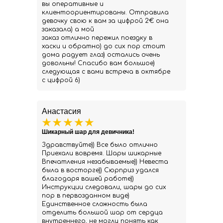
вы оперативные и
клиентоориентированы. Отправила
девочку свою к вам за цифрой 2€ она
заказала) а мой
заказ отлично пережил поездку в
хаски и обратно) до сих пор стоит
дома радует глаз) остались очень
довольны! Спасибо вам большое)
следующая с вами встреча в октябре
с цифрой 6)
Анастасия
Шикарный шар для девичника!
Здравствуйте)) Все было отлично
Приехали вовремя. Шары шикарные
Впечатления незабываемые)) Невеста
была в восторге)) Сюрприз удался
благодаря вашей работе))
Инструкции следовали, шары до сих
пор в первозданном виде)
Единственное сложность была
отделить большой шар от сердца
внутреннего, не могли понять как