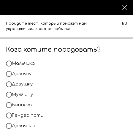
0
0
КАТАЛОГ
КАТАЛОГ
Пройдите тест, который поможет нам
1/3
украсить ваше важное событие.
Кого хотите порадовать?
Мальчика
Девочку
Девушку
Мужчину
Выписка
Гендер пати
Девичник