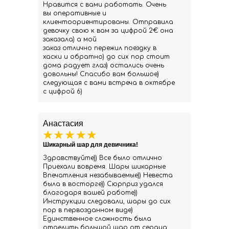
Нравится с вами работать. Очень
вы оперативные и
клиентоориентированы. Отправила
девочку свою к вам за цифрой 2€ она
заказала) а мой
заказ отлично пережил поездку в
хаски и обратно) до сих пор стоит
дома радует глаз) остались очень
довольны! Спасибо вам большое)
следующая с вами встреча в октябре
с цифрой 6)
Анастасия
Шикарный шар для девичника!
Здравствуйте)) Все было отлично
Приехали вовремя. Шары шикарные
Впечатления незабываемые)) Невеста
была в восторге)) Сюрприз удался
благодаря вашей работе))
Инструкции следовали, шары до сих
пор в первозданном виде)
Единственное сложность была
отделить большой шар от сердца