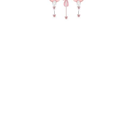
Желтый пастель 35-40 см (Бельгия)
150
р.
В КОРЗИНУ
1102-0005
Не смогли найти нужный товар?