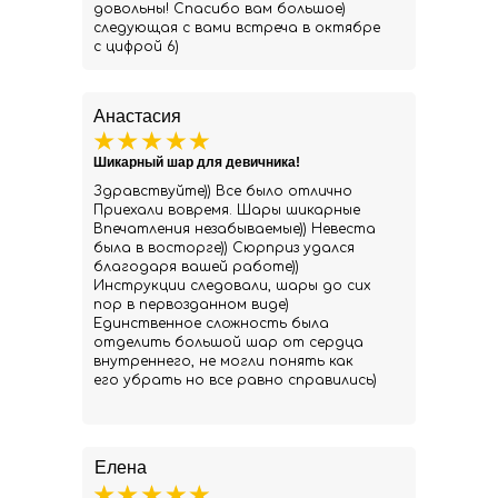
довольны! Спасибо вам большое)
следующая с вами встреча в октябре
с цифрой 6)
Анастасия
Шикарный шар для девичника!
Здравствуйте)) Все было отлично
Приехали вовремя. Шары шикарные
Впечатления незабываемые)) Невеста
была в восторге)) Сюрприз удался
благодаря вашей работе))
Инструкции следовали, шары до сих
пор в первозданном виде)
Единственное сложность была
отделить большой шар от сердца
внутреннего, не могли понять как
его убрать но все равно справились)
Елена