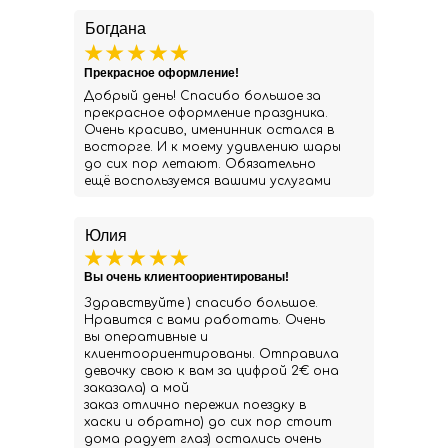
Богдана
Прекрасное оформление!
Добрый день! Спасибо большое за
прекрасное оформление праздника.
Очень красиво, именинник остался в
восторге. И к моему удивлению шары
до сих пор летают. Обязательно
ещё воспользуемся вашими услугами
Юлия
Вы очень клиентоориентированы!
Здравствуйте ) спасибо большое.
Нравится с вами работать. Очень
вы оперативные и
клиентоориентированы. Отправила
девочку свою к вам за цифрой 2€ она
заказала) а мой
заказ отлично пережил поездку в
хаски и обратно) до сих пор стоит
дома радует глаз) остались очень