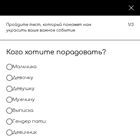
0
0
КАТАЛОГ
КАТАЛОГ
Пройдите тест, который поможет нам
1/3
украсить ваше важное событие.
Кого хотите порадовать?
Мальчика
Девочку
Девушку
Мужчину
Выписка
Гендер пати
Девичник