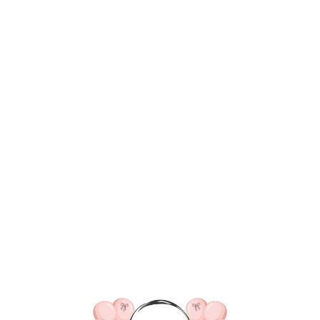
ВКА/ОПЛАТА
КОНТАКТЫ
О НАС
ОТЗЫВ
ГЛАВНАЯ
ДОСТАВКА/ОПЛАТА
КОНТАКТЫ
№ 4543 Набор шаров на д
цвете синий и серебро
3 465
р.
В КОРЗИНУ