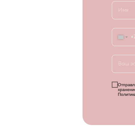
+
Отправля
хранени
Политик