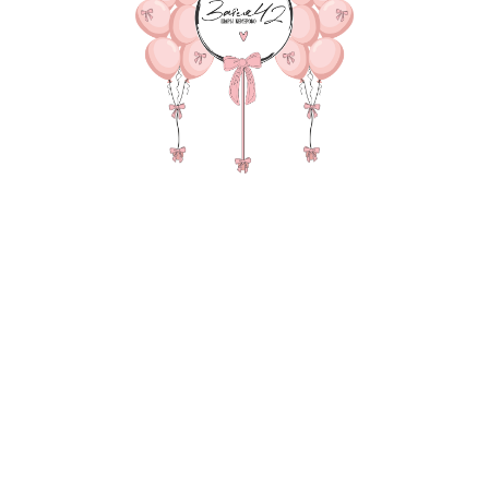
Фонтан из 10 шаров (3 да
5 хром синий) Цифра метро
транспортировки
В состав композиции вхо
35-40 см шар Хром 7-шт. п
35-40 см зеркальный шар с
Метровая цифра (100 см) 1
груз для шаров в пленке - 
пакет для безопасной тра
Также в композиции можн
основную фигуру, цифру,
После оформления заказа
всех деталей по заказу и
Цвет: синий
Цвет: серебро