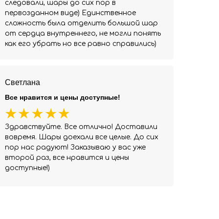
следовали, шары до сих пор в
первозданном виде) Единственное
сложность была отделить большой шар
от сердца внутреннего, не могли понять
как его убрать но все равно справились)
Светлана
Все нравится и цены доступные!
Здравствуйте. Все отлично! Доставили
вовремя. Шары доехали все целые. До сих
пор нас радуют! Заказываю у вас уже
второй раз, все нравится и цены
доступные!)