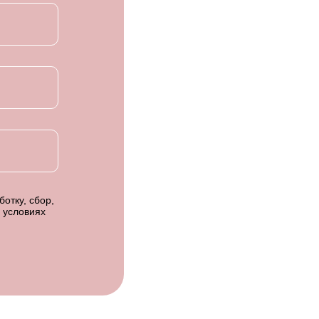
отку, сбор,
 условиях