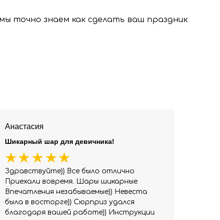
, мы точно знаем как сделать ваш праздник
Анастасия
Шикарный шар для девичника!
Здравствуйте)) Все было отлично
Приехали вовремя. Шары шикарные
Впечатления незабываемые)) Невеста
была в восторге)) Сюрприз удался
благодаря вашей работе)) Инструкции