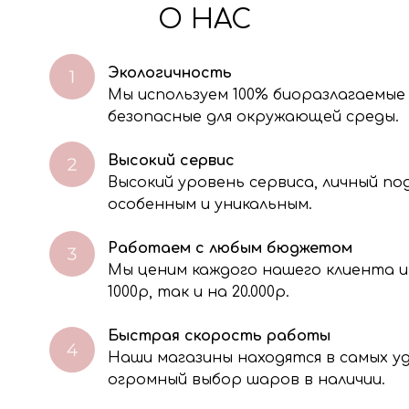
О НАС
Экологичность
Мы используем 100% биоразлагаемые
безопасные для окружающей среды.
Высокий сервис
Высокий уровень сервиса, личный п
особенным и уникальным.
Работаем с любым бюджетом
Мы ценим каждого нашего клиента и
через электронную форму, Вы даете согласие на обработку, сбор, хра
тавленной Вами информации на условиях Политики обработки персо
1000р, так и на 20.000р.
Быстрая скорость работы
Наши магазины находятся в самых 
огромный выбор шаров в наличии.