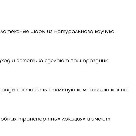
 латексные шары из натурального каучука,
одход и эстетика сделают ваш праздник
 рады составить стильную композицию как на
нение и передачу
нальных данных.
удобных транспортных локациях и имеют