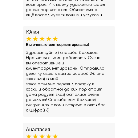
восторге. И к моему удивлению шары
до сих пор летают. Обязательно
ещё воспользуемся вашими услугами
Юлия
Вы очень клиентоориентированы!
Здравствуйте ) спасибо большое.
Нравится с вами работать. Очень
вы оперативные и
клиентоориентированы. Отправила
девочку свою к вам за цифрой 2€ она
заказала) а мой
заказ отлично пережил поездку в
хаски и обратно) до сих пор стоит
дома радует глаз) остались очень
довольны! Спасибо вам большое)
следующая с вами встреча в октябре
с цифрой 6)
Анастасия