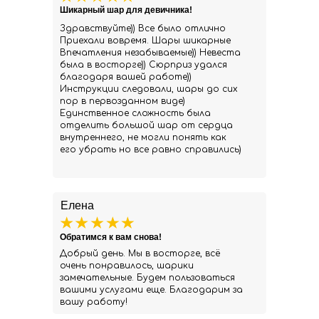
Шикарный шар для девичника!
Здравствуйте)) Все было отлично
Приехали вовремя. Шары шикарные
Впечатления незабываемые)) Невеста
была в восторге)) Сюрприз удался
благодаря вашей работе))
Инструкции следовали, шары до сих
пор в первозданном виде)
Единственное сложность была
отделить большой шар от сердца
внутреннего, не могли понять как
его убрать но все равно справились)
Елена
Обратимся к вам снова!
Добрый день. Мы в восторге, всё
очень понравилось, шарики
замечательные. Будем пользоваться
вашими услугами еще. Благодарим за
вашу работу!