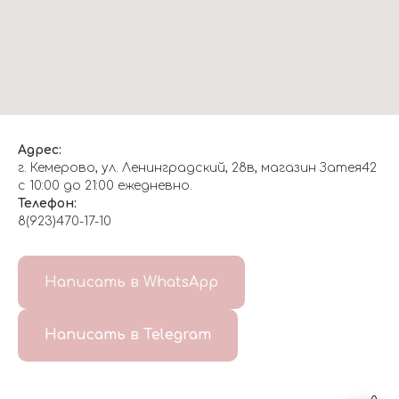
Адрес:
г. Кемерово, ул. Ленинградский, 28в, магазин Затея42
с 10:00 до 21:00 ежедневно.
Телефон:
8(923)470-17-10
О НАС
Написать в WhatsApp
8(999)647-96-07
Написать в Telegram
ГЛАВНАЯ
ДОСТАВКА/
КОНТАКТЫ
ОТЗЫВЫ
ОПЛАТА