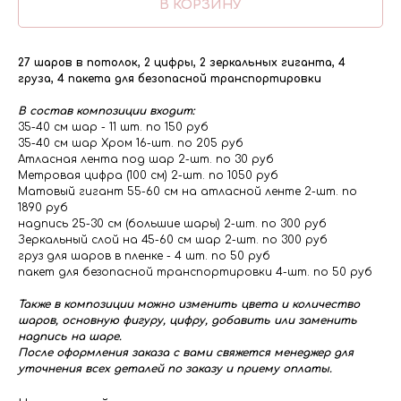
В КОРЗИНУ
27 шаров в потолок, 2 цифры, 2 зеркальных гиганта, 4
груза, 4 пакета для безопасной транспортировки
В состав композиции входит:
35-40 см шар - 11 шт. по 150 руб
35-40 см шар Хром 16-шт. по 205 руб
Атласная лента под шар 2-шт. по 30 руб
Метровая цифра (100 см) 2-шт. по 1050 руб
Матовый гигант 55-60 см на атласной ленте 2-шт. по
1890 руб
надпись 25-30 см (большие шары) 2-шт. по 300 руб
Зеркальный слой на 45-60 см шар 2-шт. по 300 руб
груз для шаров в пленке - 4 шт. по 50 руб
пакет для безопасной транспортировки 4-шт. по 50 руб
Также в композиции можно изменить цвета и количество
шаров, основную фигуру, цифру, добавить или заменить
надпись на шаре.
После оформления заказа с вами свяжется менеджер для
уточнения всех деталей по заказу и приему оплаты.