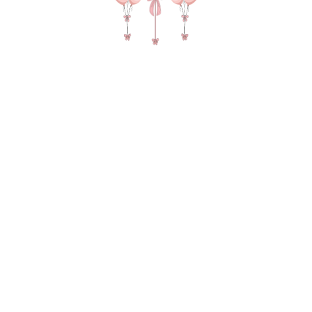
№ 4365 Набор шаров на день
рождения "Черный крем" с цифрами
и шарами в потолок
12 470
р.