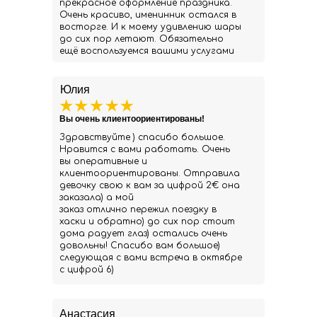
прекрасное оформление праздника.
Очень красиво, именинник остался в
восторге. И к моему удивлению шары
до сих пор летают. Обязательно
ещё воспользуемся вашими услугами
Юлия
Вы очень клиентоориентированы!
Здравствуйте ) спасибо большое.
Нравится с вами работать. Очень
вы оперативные и
клиентоориентированы. Отправила
девочку свою к вам за цифрой 2€ она
заказала) а мой
заказ отлично пережил поездку в
хаски и обратно) до сих пор стоит
дома радует глаз) остались очень
довольны! Спасибо вам большое)
следующая с вами встреча в октябре
с цифрой 6)
Анастасия