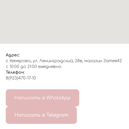
Адрес:
г. Кемерово, ул. Ленинградский, 28в, магазин Затея42
с 10:00 до 21:00 ежедневно.
Телефон:
8(923)470-17-10
О НАС
Написать в WhatsApp
8(999)647-96-07
Написать в Telegram
ГЛАВНАЯ
ДОСТАВКА/
КОНТАКТЫ
ОТЗЫВЫ
ОПЛАТА