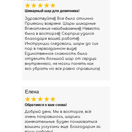
Шикарный шар для девичника!
Здравствуйте)) Все было отлично
Приехали вовремя. Шары шикарные
Впечатления незабываемые)) Невеста
была в восторге)) Сюрприз удался
благодаря вашей работе))
Инструкции следовали, шары до сих
пор в первозданном виде)
Единственное сложность была
отделить большой шар от сердца
внутреннего, не могли понять как
его убрать но все равно справились)
Елена
Обратимся к вам снова!
Добрый день. Мы в восторге, всё
очень понравилось, шарики
замечательные. Будем пользоваться
вашими услугами еще. Благодарим за
вашу работу!