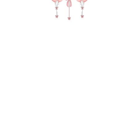
№ 4573 Набор шаров для мальчика "Человек
паук"с цифрой в цвете красный, синий и золото
4 435
р.
В КОРЗИНУ