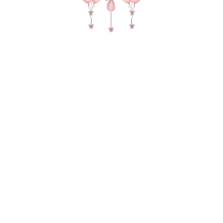
№ 4529 набор шаров для девушки
"Крем" с цифрами и шарами с
бантиками
4 030
р.