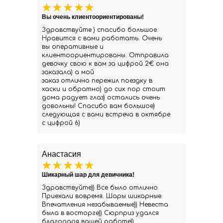
Вы очень клиентоориентированы!
Здравствуйте ) спасибо большое.
Нравится с вами работать. Очень
вы оперативные и
клиентоориентированы. Отправила
девочку свою к вам за цифрой 2€ она
заказала) а мой
заказ отлично пережил поездку в
хаски и обратно) до сих пор стоит
дома радует глаз) остались очень
довольны! Спасибо вам большое)
следующая с вами встреча в октябре
с цифрой 6)
Анастасия
Шикарный шар для девичника!
Здравствуйте)) Все было отлично
Приехали вовремя. Шары шикарные
Впечатления незабываемые)) Невеста
была в восторге)) Сюрприз удался
благодаря вашей работе))