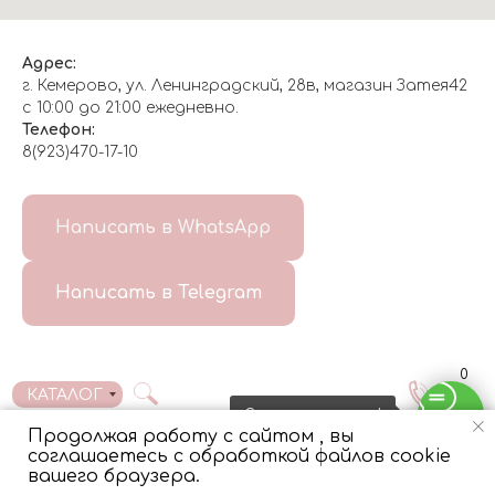
Адрес:
г. Кемерово, ул. Ленинградский, 28в, магазин Затея42
с 10:00 до 21:00 ежедневно.
Телефон:
8(923)470-17-10
О НАС
Написать в WhatsApp
8(999)647-96-07
Написать в Telegram
ГЛАВНАЯ
ДОСТАВКА/
КОНТАКТЫ
ОТЗЫВЫ
ОПЛАТА
0
КАТАЛОГ
Свяжитесь с нами!
Продолжая работу с сайтом , вы
соглашаетесь с обработкой файлов cookie
Tilda
Made on
вашего браузера.