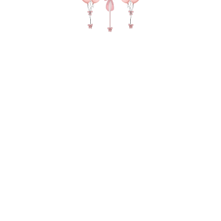
№ 4461 Набор шаров на день
рождения девушки "Бардо" в цвете
креми бардо
6 890
р.