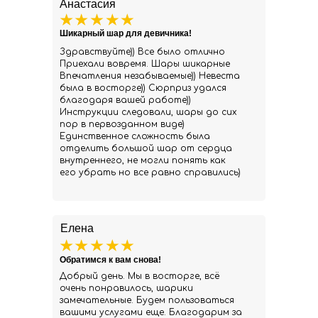
Анастасия
Шикарный шар для девичника!
Здравствуйте)) Все было отлично
Приехали вовремя. Шары шикарные
Впечатления незабываемые)) Невеста
была в восторге)) Сюрприз удался
благодаря вашей работе))
Инструкции следовали, шары до сих
пор в первозданном виде)
Единственное сложность была
отделить большой шар от сердца
внутреннего, не могли понять как
его убрать но все равно справились)
Елена
Обратимся к вам снова!
Добрый день. Мы в восторге, всё
очень понравилось, шарики
замечательные. Будем пользоваться
вашими услугами еще. Благодарим за