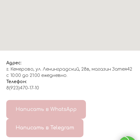
Адрес:
г. Кемерово, ул. Ленинградский, 28в, магазин Затея42
с 10:00 до 21:00 ежедневно.
Телефон:
8(923)470-17-10
О НАС
Написать в WhatsApp
8(999)647-96-07
Написать в Telegram
ГЛАВНАЯ
ДОСТАВКА/
КОНТАКТЫ
ОТЗЫВЫ
ОПЛАТА