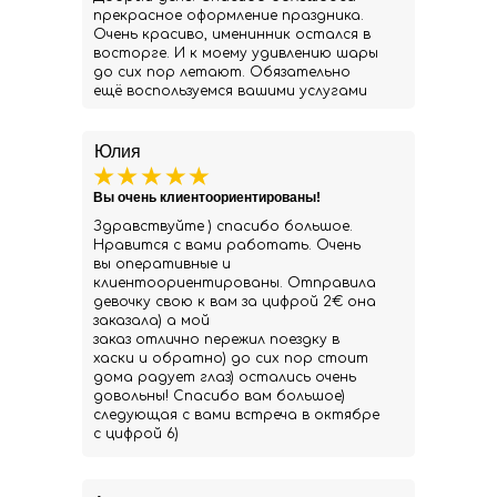
прекрасное оформление праздника.
Очень красиво, именинник остался в
восторге. И к моему удивлению шары
до сих пор летают. Обязательно
ещё воспользуемся вашими услугами
Юлия
Вы очень клиентоориентированы!
Здравствуйте ) спасибо большое.
Нравится с вами работать. Очень
вы оперативные и
клиентоориентированы. Отправила
девочку свою к вам за цифрой 2€ она
заказала) а мой
заказ отлично пережил поездку в
хаски и обратно) до сих пор стоит
дома радует глаз) остались очень
довольны! Спасибо вам большое)
следующая с вами встреча в октябре
с цифрой 6)