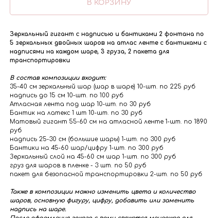
В КОРЗИНУ
Зеркальный гигант с надписью и бантиками 2 фонтана по
5 зеркальных двойных шаров на атлас ленте с бантиками с
надписями на каждом шаре, 3 груза, 2 пакета для
транспортировки
В состав композиции входит:
35-40 см зеркальный шар (шар в шаре) 10-шт. по 225 руб
надпись до 15 см 10-шт. по 100 руб
Атласная лента под шар 10-шт. по 30 руб
Бантик на латекс 1 шт 10-шт. по 30 руб
Матовый гигант 55-60 см на атласной ленте 1-шт. по 1890
руб
надпись 25-30 см (большие шары) 1-шт. по 300 руб
Бантики на 45-60 шар/цифру 1-шт. по 300 руб
Зеркальный слой на 45-60 см шар 1-шт. по 300 руб
груз для шаров в пленке - 3 шт. по 50 руб
пакет для безопасной транспортировки 2-шт. по 50 руб
Также в композиции можно изменить цвета и количество
шаров, основную фигуру, цифру, добавить или заменить
надпись на шаре.